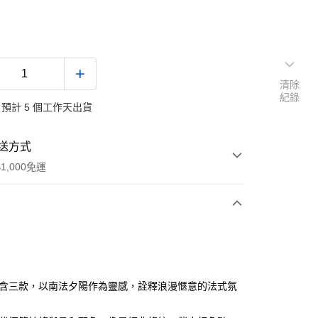
清除
紀錄
預計 5 個工作天出貨
送方式
1,000免運
次付款
付款
內含三款，以南法夕陽作為靈感，詮釋浪漫愜意的法式氛