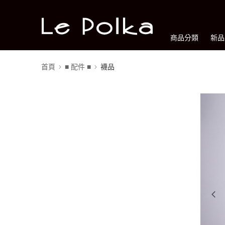
商品分類
新品
首頁
■ 配件 ■
襪品