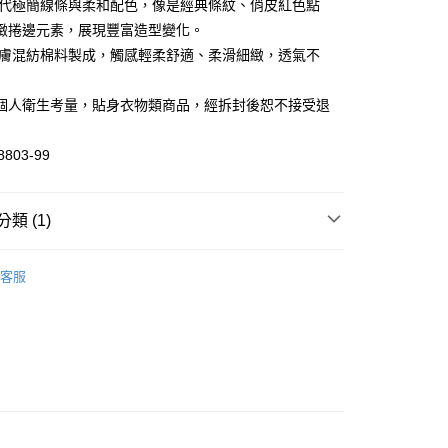
現代極簡線條與柔和配色，像是經典條紋、俏皮紅色點
緻捲邊元素，展現豐富造型變化。
親膚混紡棉料製成，觸感輕柔舒適、柔滑細緻，透氣不
分期
你分期使用說明】
個人衛生考量，貼身衣物類商品，經拆封後恕不接受退
由台灣大哥大提供，台灣大哥大用戶可立即使用無須另外申請。
】
式選擇「大哥付你分期」，訂單成立後會自動跳轉到大哥付的交易
8803-99
證手機門號後，選擇欲分期的期數、繳款截止日，確認付款後即
。
准額度、可分期數及費用金額請依後續交易確認頁面所載為準。
立30分鐘內，如未前往確認交易或遇審核未通過，訂單將自動取
付款
類 (1)
「轉專審核」未通過狀況，表示未達大哥付你分期系統評分，恕
0，滿NT$1,000(含以上)免運費
評估內容。
襪品
式說明】
客服
家取貨
項不併入電信帳單，「大哥付你分期」於每月結算日後寄送繳費提
0，滿NT$1,000(含以上)免運費
訊連結打開帳單後，可選擇「超商條碼／台灣大直營門市／銀行轉
付／iPASS MONEY」等通路繳費。
付款
項】
0，滿NT$1,000(含以上)免運費
係由「台灣大哥大股份有限公司」（以下簡稱本公司）所提供，讓
易時，得透過本服務購買商品或服務，並由商店將買賣／分期付
1取貨
金債權讓與本公司後，依約使用本公司帳單繳交帳款。
0，滿NT$1,000(含以上)免運費
意付款使用「大哥付你分期」之契約關係目的，商店將以您的個人