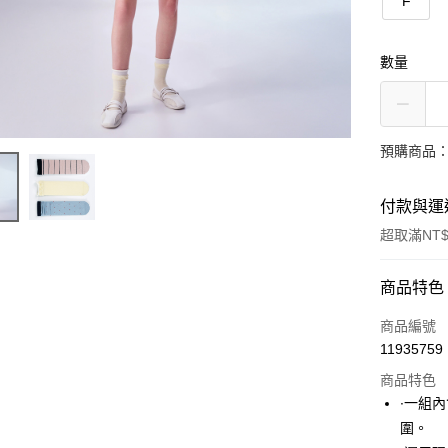
F
數量
預購商品：
付款與運
超取滿NT$
付款方式
商品特色
信用卡一
商品編號
11935759
超商取貨
商品特色
LINE Pay
∙一組
圍。
Apple Pay