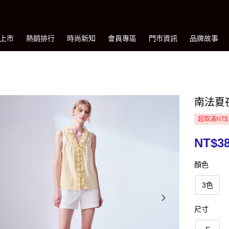
上市
熱銷排行
時尚新知
會員專區
門市資訊
品牌故事
南法夏夜
超取滿NT$
NT$3
顏色
3色
尺寸