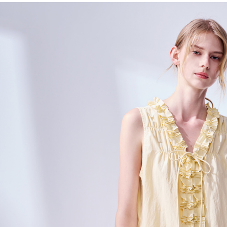
資料（包
宅配
用，由本
3.完整用
每筆NT$8