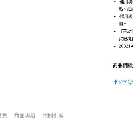
∙運用
悠遊付
點、細
∙採用
大哥付你
悶。
相關說明
【大哥付
【基於
ATM付款
1.本服務
貨服務
2.付款方
26321-
流程，驗
完成交易
運送方式
3.實際核
4.訂單成
全家取貨
商品相關分
消。如遇
每筆NT$6
無法說明
■ 配件 ■
【繳款方
分享
付款後全
1.分期款
醒簡訊。
每筆NT$6
2.透過簡
帳／街口支
7-11取貨
【注意事
每筆NT$6
說明
商品規格
相關推薦
1.本服務
用戶於交
付款後7-1
款買賣價
每筆NT$6
2.基於同