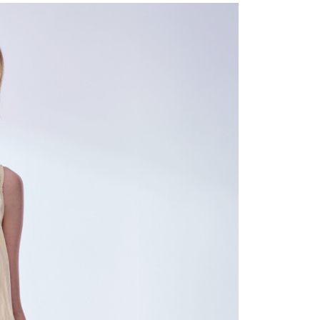
含姓名、電話或地址）提供予台灣大哥大進項蒐集、處理及利
公司與您本人進行分期帳單所需資料之確認、核對及更正。
戶服務條款，請詳閱以下連結：
https://oppay.tw/userRule
0，滿NT$1,000(含以上)免運費