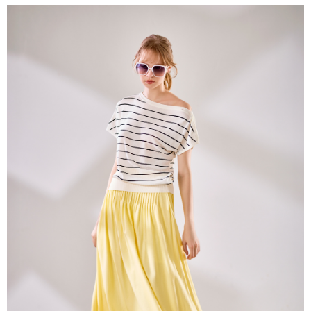
帳／街口支付／iPASS MONEY」等通路繳費。
每筆NT$60，滿NT$1,000(含以上)免運費
【注意事項】
付款後7-11取貨
1.本服務係由「台灣大哥大股份有限公司」（以下簡稱本公司）所提供，讓
用戶於交易時，得透過本服務購買商品或服務，並由商店將買賣／分期付款
每筆NT$60，滿NT$1,000(含以上)免運費
買賣價金債權讓與本公司後，依約使用本公司帳單繳交帳款。
2.基於同意付款使用「大哥付你分期」之契約關係目的，商店將以您的個人
宅配
資料（包含姓名、電話或地址）提供予台灣大哥大進項蒐集、處理及利用，
由本公司與您本人進行分期帳單所需資料之確認、核對及更正。
每筆NT$80，滿NT$1,000(含以上)免運費
3.完整用戶服務條款，請詳閱以下連結：
https://oppay.tw/userRule