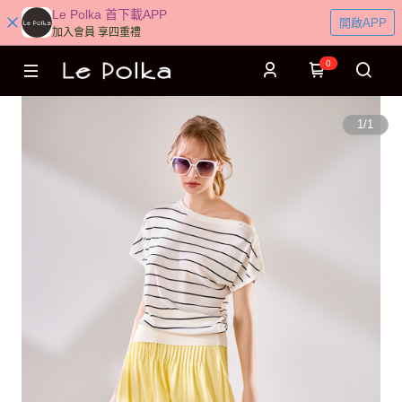
Le Polka 首下載APP
開啟APP
加入會員 享四重禮
0
1
/
1