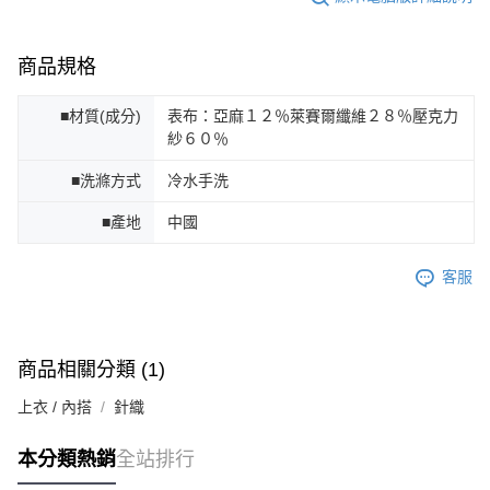
商品規格
■材質(成分)
表布：亞麻１２％萊賽爾纖維２８％壓克力
紗６０％
■洗滌方式
冷水手洗
■產地
中國
客服
商品相關分類 (1)
上衣 / 內搭
針織
本分類熱銷
全站排行