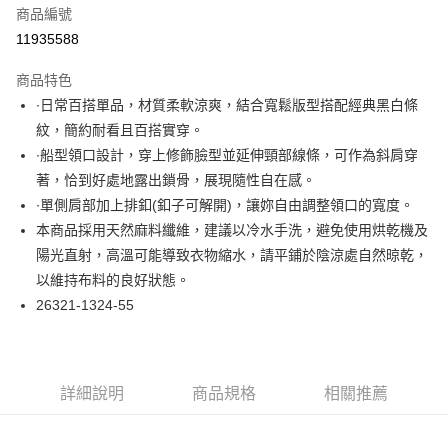
商品編號
超商取貨付款
11935588
LINE Pay
商品特色
Apple Pay
∙日常百搭單品，材質柔軟涼爽，結合寬鬆版型搭配經典黑白條
紋，簡約耐看且百搭實穿。
悠遊付
∙船型領口設計，穿上修飾臉型並延伸頸部線條，可作為斜肩穿
大哥付你分期
著，恰到好處地露出鎖骨，展現隨性自在感。
相關說明
∙單側肩部加上排釦(釦子可解開)，讓妳自由調整領口的寬度。
【大哥付你分期使用說明】
本商品採用天然麻料纖維，建議以冷水手洗，避免使用烘乾機及
ATM付款
1.本服務由台灣大哥大提供，台灣大哥大用戶可立即使用無須另外申請。
陽光直射，高溫可能導致衣物縮水，請平鋪於陰涼處自然晾乾，
2.付款方式選擇「大哥付你分期」，訂單成立後會自動跳轉到大哥付的交易
流程，驗證手機門號後，選擇欲分期的期數、繳款截止日，確認付款後即完
以維持布料的良好狀態。
運送方式
成交易。
26321-1324-55
3.實際核准額度、可分期數及費用金額請依後續交易確認頁面所載為準。
全家取貨付款
4.訂單成立30分鐘內，如未前往確認交易或遇審核未通過，訂單將自動取
每筆NT$60，滿NT$1,000(含以上)免運費
消。如遇「轉專審核」未通過狀況，表示未達大哥付你分期系統評分，恕無
法說明評估內容。
付款後全家取貨
【繳款方式說明】
詳細說明
商品規格
相關推薦
1.分期款項不併入電信帳單，「大哥付你分期」於每月結算日後寄送繳費提
每筆NT$60，滿NT$1,000(含以上)免運費
醒簡訊。
2.透過簡訊連結打開帳單後，可選擇「超商條碼／台灣大直營門市／銀行轉
7-11取貨付款