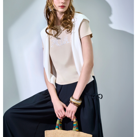
帳／街口支付／iPASS MONEY」等通路繳費。
每筆NT$60，滿NT$1,000(含以上)免運費
【注意事項】
付款後7-11取貨
1.本服務係由「台灣大哥大股份有限公司」（以下簡稱本公司）所提供，讓
用戶於交易時，得透過本服務購買商品或服務，並由商店將買賣／分期付款
每筆NT$60，滿NT$1,000(含以上)免運費
買賣價金債權讓與本公司後，依約使用本公司帳單繳交帳款。
2.基於同意付款使用「大哥付你分期」之契約關係目的，商店將以您的個人
宅配
資料（包含姓名、電話或地址）提供予台灣大哥大進項蒐集、處理及利用，
由本公司與您本人進行分期帳單所需資料之確認、核對及更正。
每筆NT$80，滿NT$1,000(含以上)免運費
3.完整用戶服務條款，請詳閱以下連結：
https://oppay.tw/userRule