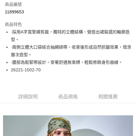
商品編號
超商取貨付款
11899653
LINE Pay
商品特色
Apple Pay
∙採用A字寬管褲剪裁，獨特的立體結構，營造出裙裝感的輪廓造
型。
悠遊付
∙兩側立體大口袋結合抽繩綁帶，收束後形成自然抓皺效果，增添
大哥付你分期
層次造型。
相關說明
∙腰部為鬆緊帶設計，穿著舒適無束縛，輕鬆修飾身形曲線。
【大哥付你分期使用說明】
26221-1502-70
ATM付款
1.本服務由台灣大哥大提供，台灣大哥大用戶可立即使用無須另外申請。
2.付款方式選擇「大哥付你分期」，訂單成立後會自動跳轉到大哥付的交易
流程，驗證手機門號後，選擇欲分期的期數、繳款截止日，確認付款後即完
運送方式
成交易。
3.實際核准額度、可分期數及費用金額請依後續交易確認頁面所載為準。
全家取貨付款
詳細說明
商品規格
相關推薦
4.訂單成立30分鐘內，如未前往確認交易或遇審核未通過，訂單將自動取
每筆NT$60，滿NT$1,000(含以上)免運費
消。如遇「轉專審核」未通過狀況，表示未達大哥付你分期系統評分，恕無
法說明評估內容。
付款後全家取貨
【繳款方式說明】
1.分期款項不併入電信帳單，「大哥付你分期」於每月結算日後寄送繳費提
每筆NT$60，滿NT$1,000(含以上)免運費
醒簡訊。
2.透過簡訊連結打開帳單後，可選擇「超商條碼／台灣大直營門市／銀行轉
7-11取貨付款