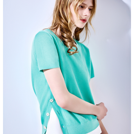
帳／街口支付／iPASS MONEY」等通路繳費。
每筆NT$60，滿NT$1,000(含以上)免運費
【注意事項】
付款後7-11取貨
1.本服務係由「台灣大哥大股份有限公司」（以下簡稱本公司）所提供，讓
用戶於交易時，得透過本服務購買商品或服務，並由商店將買賣／分期付款
每筆NT$60，滿NT$1,000(含以上)免運費
買賣價金債權讓與本公司後，依約使用本公司帳單繳交帳款。
2.基於同意付款使用「大哥付你分期」之契約關係目的，商店將以您的個人
宅配
資料（包含姓名、電話或地址）提供予台灣大哥大進項蒐集、處理及利用，
由本公司與您本人進行分期帳單所需資料之確認、核對及更正。
每筆NT$80，滿NT$1,000(含以上)免運費
3.完整用戶服務條款，請詳閱以下連結：
https://oppay.tw/userRule