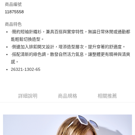
商品編號
超商取貨付款
11875558
LINE Pay
商品特色
Apple Pay
∙簡約短袖針織衫，兼具百搭與實穿特性，無論日常休閒或通勤都
能輕鬆切換造型。
悠遊付
∙側邊加入排釦開叉設計，增添造型層次，提升穿著的舒適度。
大哥付你分期
∙搭配清新的綠色調，散發自然活力氣息，讓整體更有精神與清爽
相關說明
感。
【大哥付你分期使用說明】
26321-1302-65
ATM付款
1.本服務由台灣大哥大提供，台灣大哥大用戶可立即使用無須另外申請。
2.付款方式選擇「大哥付你分期」，訂單成立後會自動跳轉到大哥付的交易
流程，驗證手機門號後，選擇欲分期的期數、繳款截止日，確認付款後即完
運送方式
成交易。
3.實際核准額度、可分期數及費用金額請依後續交易確認頁面所載為準。
全家取貨付款
詳細說明
商品規格
相關推薦
4.訂單成立30分鐘內，如未前往確認交易或遇審核未通過，訂單將自動取
每筆NT$60，滿NT$1,000(含以上)免運費
消。如遇「轉專審核」未通過狀況，表示未達大哥付你分期系統評分，恕無
法說明評估內容。
付款後全家取貨
【繳款方式說明】
1.分期款項不併入電信帳單，「大哥付你分期」於每月結算日後寄送繳費提
每筆NT$60，滿NT$1,000(含以上)免運費
醒簡訊。
2.透過簡訊連結打開帳單後，可選擇「超商條碼／台灣大直營門市／銀行轉
7-11取貨付款