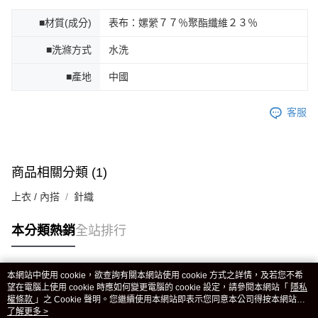
■材質(成分)
表布：嫘縈７７％聚酯纖維２３％
■洗滌方式
水洗
■產地
中國
客服
商品相關分類 (1)
上衣 / 內搭
針織
本分類熱銷
全站排行
本網站中使用 cookie，欲查詢有關本網站使用 cookie 方式之詳情，及若您不希
熱門標籤
望在電腦上使用 cookie 時應如何變更電腦的 cookie 設定，請參閱本網站「
隱私
權條款
」之 Cookie 聲明。您繼續使用本網站即表示您同意本公司得按本網站使
用條款之 Cookie 聲明使用 cookie。
了解更多 >