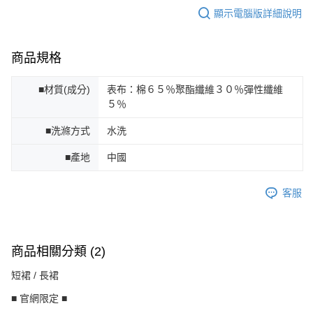
顯示電腦版詳細說明
商品規格
■材質(成分)
表布：棉６５％聚酯纖維３０％彈性纖維
５％
■洗滌方式
水洗
■產地
中國
客服
商品相關分類 (2)
短裙 / 長裙
■ 官網限定 ■