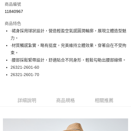
商品編號
超商取貨付款
11840967
LINE Pay
商品特色
Apple Pay
∙裙身採用球狀設計，營造輕盈空氣感圓潤輪廓，展現立體造型魅
力。
悠遊付
∙材質觸感紮實，略有挺度，完美維持立體效果，穿著自在不受拘
大哥付你分期
束。
相關說明
∙腰部採鬆緊帶設計，舒適貼合不同身形，輕鬆勾勒出腰部線條。
【大哥付你分期使用說明】
26321-2601-60
ATM付款
1.本服務由台灣大哥大提供，台灣大哥大用戶可立即使用無須另外申請。
26321-2601-70
2.付款方式選擇「大哥付你分期」，訂單成立後會自動跳轉到大哥付的交易
流程，驗證手機門號後，選擇欲分期的期數、繳款截止日，確認付款後即完
運送方式
成交易。
3.實際核准額度、可分期數及費用金額請依後續交易確認頁面所載為準。
全家取貨付款
4.訂單成立30分鐘內，如未前往確認交易或遇審核未通過，訂單將自動取
詳細說明
商品規格
相關推薦
每筆NT$60，滿NT$1,000(含以上)免運費
消。如遇「轉專審核」未通過狀況，表示未達大哥付你分期系統評分，恕無
法說明評估內容。
付款後全家取貨
【繳款方式說明】
1.分期款項不併入電信帳單，「大哥付你分期」於每月結算日後寄送繳費提
每筆NT$60，滿NT$1,000(含以上)免運費
醒簡訊。
2.透過簡訊連結打開帳單後，可選擇「超商條碼／台灣大直營門市／銀行轉
7-11取貨付款