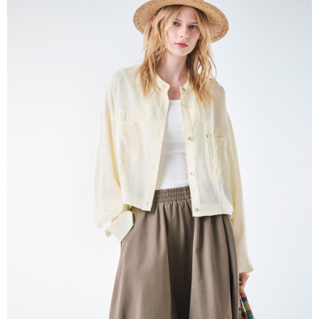
帳／街口支付／iPASS MONEY」等通路繳費。
每筆NT$60，滿NT$1,000(含以上)免運費
【注意事項】
付款後7-11取貨
1.本服務係由「台灣大哥大股份有限公司」（以下簡稱本公司）所提供，讓
用戶於交易時，得透過本服務購買商品或服務，並由商店將買賣／分期付款
每筆NT$60，滿NT$1,000(含以上)免運費
買賣價金債權讓與本公司後，依約使用本公司帳單繳交帳款。
2.基於同意付款使用「大哥付你分期」之契約關係目的，商店將以您的個人
宅配
資料（包含姓名、電話或地址）提供予台灣大哥大進項蒐集、處理及利用，
由本公司與您本人進行分期帳單所需資料之確認、核對及更正。
每筆NT$80，滿NT$1,000(含以上)免運費
3.完整用戶服務條款，請詳閱以下連結：
https://oppay.tw/userRule