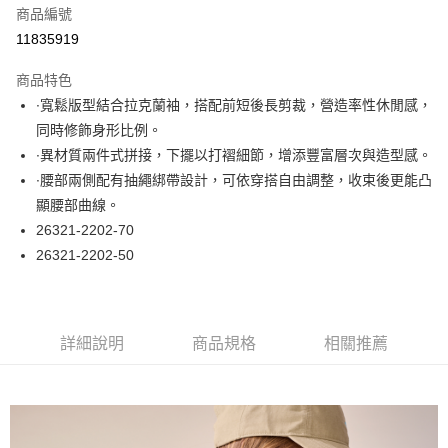
商品編號
超商取貨付款
11835919
LINE Pay
商品特色
Apple Pay
∙寬鬆版型結合拉克蘭袖，搭配前短後長剪裁，營造率性休閒感，
同時修飾身形比例。
悠遊付
∙異材質兩件式拼接，下擺以打褶細節，增添豐富層次與造型感。
大哥付你分期
∙腰部兩側配有抽繩綁帶設計，可依穿搭自由調整，收束後更能凸
相關說明
顯腰部曲線。
【大哥付你分期使用說明】
26321-2202-70
ATM付款
1.本服務由台灣大哥大提供，台灣大哥大用戶可立即使用無須另外申請。
26321-2202-50
2.付款方式選擇「大哥付你分期」，訂單成立後會自動跳轉到大哥付的交易
流程，驗證手機門號後，選擇欲分期的期數、繳款截止日，確認付款後即完
運送方式
成交易。
3.實際核准額度、可分期數及費用金額請依後續交易確認頁面所載為準。
全家取貨付款
4.訂單成立30分鐘內，如未前往確認交易或遇審核未通過，訂單將自動取
詳細說明
商品規格
相關推薦
每筆NT$60，滿NT$1,000(含以上)免運費
消。如遇「轉專審核」未通過狀況，表示未達大哥付你分期系統評分，恕無
法說明評估內容。
付款後全家取貨
【繳款方式說明】
1.分期款項不併入電信帳單，「大哥付你分期」於每月結算日後寄送繳費提
每筆NT$60，滿NT$1,000(含以上)免運費
醒簡訊。
2.透過簡訊連結打開帳單後，可選擇「超商條碼／台灣大直營門市／銀行轉
7-11取貨付款