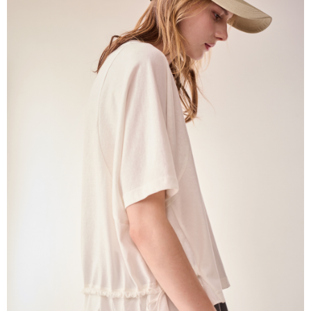
帳／街口支付／iPASS MONEY」等通路繳費。
每筆NT$60，滿NT$1,000(含以上)免運費
【注意事項】
付款後7-11取貨
1.本服務係由「台灣大哥大股份有限公司」（以下簡稱本公司）所提供，讓
用戶於交易時，得透過本服務購買商品或服務，並由商店將買賣／分期付款
每筆NT$60，滿NT$1,000(含以上)免運費
買賣價金債權讓與本公司後，依約使用本公司帳單繳交帳款。
2.基於同意付款使用「大哥付你分期」之契約關係目的，商店將以您的個人
宅配
資料（包含姓名、電話或地址）提供予台灣大哥大進項蒐集、處理及利用，
由本公司與您本人進行分期帳單所需資料之確認、核對及更正。
每筆NT$80，滿NT$1,000(含以上)免運費
3.完整用戶服務條款，請詳閱以下連結：
https://oppay.tw/userRule