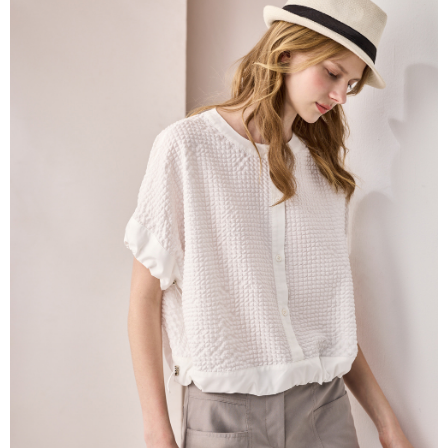
帳／街口支付／iPASS MONEY」等通路繳費。
每筆NT$60，滿NT$1,000(含以上)免運費
【注意事項】
付款後7-11取貨
1.本服務係由「台灣大哥大股份有限公司」（以下簡稱本公司）所提供，讓
用戶於交易時，得透過本服務購買商品或服務，並由商店將買賣／分期付款
每筆NT$60，滿NT$1,000(含以上)免運費
買賣價金債權讓與本公司後，依約使用本公司帳單繳交帳款。
2.基於同意付款使用「大哥付你分期」之契約關係目的，商店將以您的個人
宅配
資料（包含姓名、電話或地址）提供予台灣大哥大進項蒐集、處理及利用，
由本公司與您本人進行分期帳單所需資料之確認、核對及更正。
每筆NT$80，滿NT$1,000(含以上)免運費
3.完整用戶服務條款，請詳閱以下連結：
https://oppay.tw/userRule