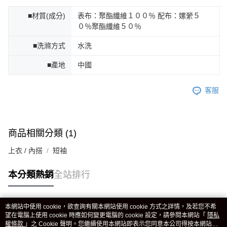
■材質(成分)
表布：聚酯纖維１００％ 配布：嫘縈５
０％聚酯纖維５０％
■洗滌方式
水洗
■產地
中國
客服
商品相關分類 (1)
上衣 / 內搭
短袖
本分類熱銷
全站排行
本網站中使用 cookie，欲查詢有關本網站使用 cookie 方式之詳情，及若您不希
熱門標籤
望在電腦上使用 cookie 時應如何變更電腦的 cookie 設定，請參閱本網站「
隱私
權條款
」之 Cookie 聲明。您繼續使用本網站即表示您同意本公司得按本網站使