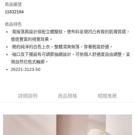
商品編號
超商取貨付款
11832184
LINE Pay
商品特色
Apple Pay
∙寬版落肩設計搭配立體壓紋，使布料呈現凹凸有致的肌理質感，
營造豐富的視覺效果。
悠遊付
∙簡約純淨的白色上衣，整體清爽俐落，穿著輕盈舒適。
大哥付你分期
∙袖口及下擺設有可調節抽繩設計，可依個人舒適度自由調整，呈
相關說明
現自然花苞式輪廓。
【大哥付你分期使用說明】
26221-3123-50
ATM付款
1.本服務由台灣大哥大提供，台灣大哥大用戶可立即使用無須另外申請。
2.付款方式選擇「大哥付你分期」，訂單成立後會自動跳轉到大哥付的交易
流程，驗證手機門號後，選擇欲分期的期數、繳款截止日，確認付款後即完
運送方式
成交易。
3.實際核准額度、可分期數及費用金額請依後續交易確認頁面所載為準。
全家取貨付款
詳細說明
商品規格
相關推薦
4.訂單成立30分鐘內，如未前往確認交易或遇審核未通過，訂單將自動取
每筆NT$60，滿NT$1,000(含以上)免運費
消。如遇「轉專審核」未通過狀況，表示未達大哥付你分期系統評分，恕無
法說明評估內容。
付款後全家取貨
【繳款方式說明】
1.分期款項不併入電信帳單，「大哥付你分期」於每月結算日後寄送繳費提
每筆NT$60，滿NT$1,000(含以上)免運費
醒簡訊。
2.透過簡訊連結打開帳單後，可選擇「超商條碼／台灣大直營門市／銀行轉
7-11取貨付款