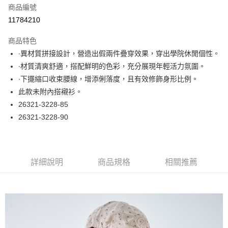
商品編號
超商取貨付款
11784210
LINE Pay
商品特色
Apple Pay
∙異材質拼接設計，營造出假兩件疊穿效果，穿出學院休閒個性。
∙材質清爽舒適，搭配鮮明的色彩，充分展現年輕活力氛圍。
悠遊付
∙下擺縮口收束腰線，增添俐落度，且有效修飾身形比例。
大哥付你分期
此款未附內搭襯衫。
相關說明
26321-3228-85
【大哥付你分期使用說明】
26321-3228-90
ATM付款
1.本服務由台灣大哥大提供，台灣大哥大用戶可立即使用無須另外申請。
2.付款方式選擇「大哥付你分期」，訂單成立後會自動跳轉到大哥付的交易
流程，驗證手機門號後，選擇欲分期的期數、繳款截止日，確認付款後即完
運送方式
成交易。
3.實際核准額度、可分期數及費用金額請依後續交易確認頁面所載為準。
全家取貨付款
詳細說明
商品規格
相關推薦
4.訂單成立30分鐘內，如未前往確認交易或遇審核未通過，訂單將自動取
每筆NT$60，滿NT$1,000(含以上)免運費
消。如遇「轉專審核」未通過狀況，表示未達大哥付你分期系統評分，恕無
法說明評估內容。
付款後全家取貨
【繳款方式說明】
1.分期款項不併入電信帳單，「大哥付你分期」於每月結算日後寄送繳費提
每筆NT$60，滿NT$1,000(含以上)免運費
醒簡訊。
2.透過簡訊連結打開帳單後，可選擇「超商條碼／台灣大直營門市／銀行轉
7-11取貨付款