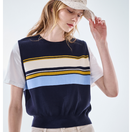
帳／街口支付／iPASS MONEY」等通路繳費。
每筆NT$60，滿NT$1,000(含以上)免運費
【注意事項】
付款後7-11取貨
1.本服務係由「台灣大哥大股份有限公司」（以下簡稱本公司）所提供，讓
用戶於交易時，得透過本服務購買商品或服務，並由商店將買賣／分期付款
每筆NT$60，滿NT$1,000(含以上)免運費
買賣價金債權讓與本公司後，依約使用本公司帳單繳交帳款。
2.基於同意付款使用「大哥付你分期」之契約關係目的，商店將以您的個人
宅配
資料（包含姓名、電話或地址）提供予台灣大哥大進項蒐集、處理及利用，
由本公司與您本人進行分期帳單所需資料之確認、核對及更正。
每筆NT$80，滿NT$1,000(含以上)免運費
3.完整用戶服務條款，請詳閱以下連結：
https://oppay.tw/userRule