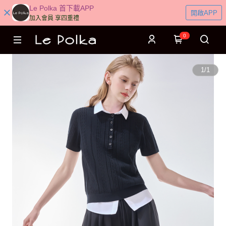
Le Polka 首下載APP
開啟APP
加入會員 享四重禮
0
1
/
1