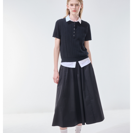
帳／街口支付／iPASS MONEY」等通路繳費。
每筆NT$60，滿NT$1,000(含以上)免運費
【注意事項】
付款後7-11取貨
1.本服務係由「台灣大哥大股份有限公司」（以下簡稱本公司）所提供，讓
用戶於交易時，得透過本服務購買商品或服務，並由商店將買賣／分期付款
每筆NT$60，滿NT$1,000(含以上)免運費
買賣價金債權讓與本公司後，依約使用本公司帳單繳交帳款。
2.基於同意付款使用「大哥付你分期」之契約關係目的，商店將以您的個人
宅配
資料（包含姓名、電話或地址）提供予台灣大哥大進項蒐集、處理及利用，
由本公司與您本人進行分期帳單所需資料之確認、核對及更正。
每筆NT$80，滿NT$1,000(含以上)免運費
3.完整用戶服務條款，請詳閱以下連結：
https://oppay.tw/userRule