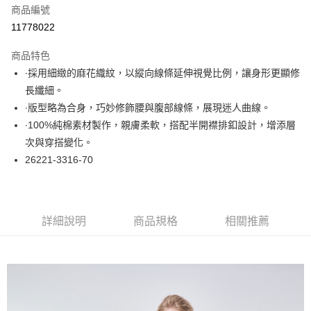
商品編號
超商取貨付款
11778022
LINE Pay
商品特色
Apple Pay
∙採用細緻的麻花織紋，以縱向線條延伸視覺比例，讓身形更顯修
長纖細。
悠遊付
∙版型略為合身，巧妙修飾腰與腹部線條，展現迷人曲線。
大哥付你分期
∙100%純棉素材製作，親膚柔軟，搭配半開襟排釦設計，增添層
相關說明
次與穿搭變化。
【大哥付你分期使用說明】
26221-3316-70
ATM付款
1.本服務由台灣大哥大提供，台灣大哥大用戶可立即使用無須另外申請。
2.付款方式選擇「大哥付你分期」，訂單成立後會自動跳轉到大哥付的交易
流程，驗證手機門號後，選擇欲分期的期數、繳款截止日，確認付款後即完
運送方式
成交易。
3.實際核准額度、可分期數及費用金額請依後續交易確認頁面所載為準。
全家取貨付款
詳細說明
商品規格
相關推薦
4.訂單成立30分鐘內，如未前往確認交易或遇審核未通過，訂單將自動取
每筆NT$60，滿NT$1,000(含以上)免運費
消。如遇「轉專審核」未通過狀況，表示未達大哥付你分期系統評分，恕無
法說明評估內容。
付款後全家取貨
【繳款方式說明】
1.分期款項不併入電信帳單，「大哥付你分期」於每月結算日後寄送繳費提
每筆NT$60，滿NT$1,000(含以上)免運費
醒簡訊。
2.透過簡訊連結打開帳單後，可選擇「超商條碼／台灣大直營門市／銀行轉
7-11取貨付款