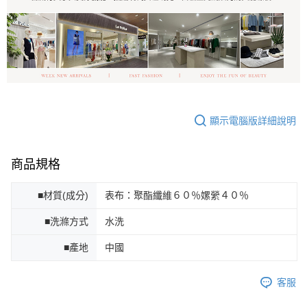
顯示電腦版詳細說明
商品規格
■材質(成分)
表布：聚酯纖維６０％嫘縈４０％
■洗滌方式
水洗
■產地
中國
客服