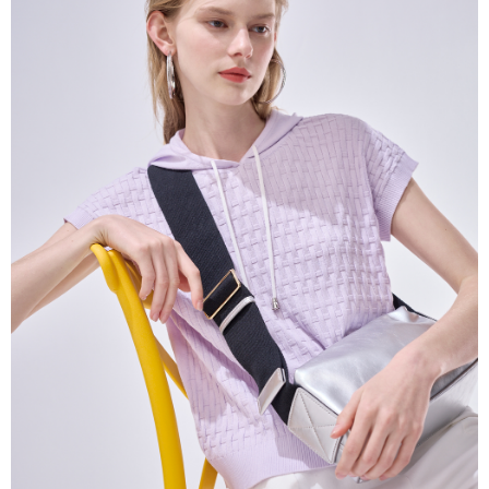
帳／街口支付／iPASS MONEY」等通路繳費。
每筆NT$60，滿NT$1,000(含以上)免運費
【注意事項】
付款後7-11取貨
1.本服務係由「台灣大哥大股份有限公司」（以下簡稱本公司）所提供，讓
用戶於交易時，得透過本服務購買商品或服務，並由商店將買賣／分期付款
每筆NT$60，滿NT$1,000(含以上)免運費
買賣價金債權讓與本公司後，依約使用本公司帳單繳交帳款。
2.基於同意付款使用「大哥付你分期」之契約關係目的，商店將以您的個人
宅配
資料（包含姓名、電話或地址）提供予台灣大哥大進項蒐集、處理及利用，
由本公司與您本人進行分期帳單所需資料之確認、核對及更正。
每筆NT$80，滿NT$1,000(含以上)免運費
3.完整用戶服務條款，請詳閱以下連結：
https://oppay.tw/userRule