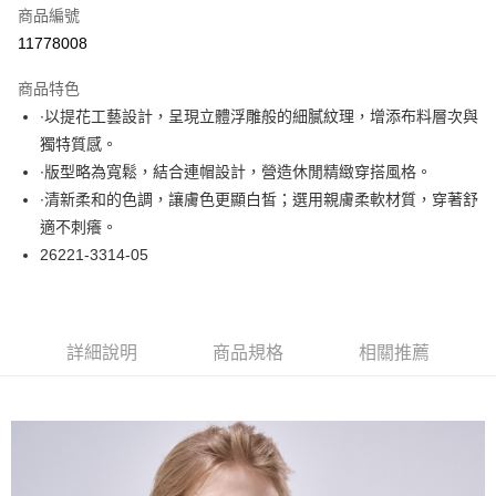
商品編號
超商取貨付款
11778008
LINE Pay
商品特色
Apple Pay
∙以提花工藝設計，呈現立體浮雕般的細膩紋理，增添布料層次與
獨特質感。
悠遊付
∙版型略為寬鬆，結合連帽設計，營造休閒精緻穿搭風格。
大哥付你分期
∙清新柔和的色調，讓膚色更顯白皙；選用親膚柔軟材質，穿著舒
相關說明
適不刺癢。
【大哥付你分期使用說明】
26221-3314-05
ATM付款
1.本服務由台灣大哥大提供，台灣大哥大用戶可立即使用無須另外申請。
2.付款方式選擇「大哥付你分期」，訂單成立後會自動跳轉到大哥付的交易
流程，驗證手機門號後，選擇欲分期的期數、繳款截止日，確認付款後即完
運送方式
成交易。
3.實際核准額度、可分期數及費用金額請依後續交易確認頁面所載為準。
全家取貨付款
詳細說明
商品規格
相關推薦
4.訂單成立30分鐘內，如未前往確認交易或遇審核未通過，訂單將自動取
每筆NT$60，滿NT$1,000(含以上)免運費
消。如遇「轉專審核」未通過狀況，表示未達大哥付你分期系統評分，恕無
法說明評估內容。
付款後全家取貨
【繳款方式說明】
1.分期款項不併入電信帳單，「大哥付你分期」於每月結算日後寄送繳費提
每筆NT$60，滿NT$1,000(含以上)免運費
醒簡訊。
2.透過簡訊連結打開帳單後，可選擇「超商條碼／台灣大直營門市／銀行轉
7-11取貨付款