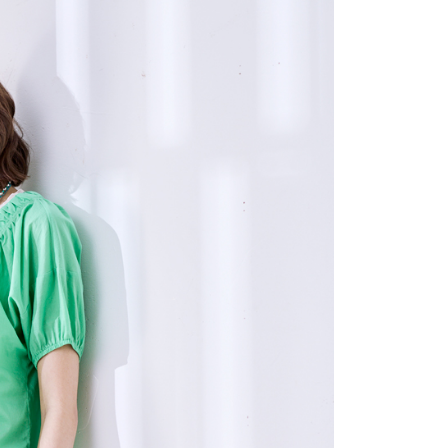
含姓名、電話或地址）提供予台灣大哥大進項蒐集、處理及利
公司與您本人進行分期帳單所需資料之確認、核對及更正。
戶服務條款，請詳閱以下連結：
https://oppay.tw/userRule
0，滿NT$1,000(含以上)免運費