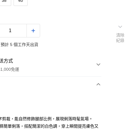
38
40
清除
紀錄
預計 5 個工作天出貨
送方式
1,000免運
次付款
付款
A字剪裁，能自然修飾腿部比例，展現俐落時髦氣場。
線條簡單俐落，搭配簡潔的白色調，穿上瞬間提亮膚色又