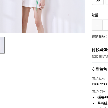
36
數量
預購商品：
付款與運
超取滿NT$
付款方式
商品特色
信用卡一
商品編號
11667233
超商取貨
商品特色
LINE Pay
∙採用
∙整體
Apple Pay