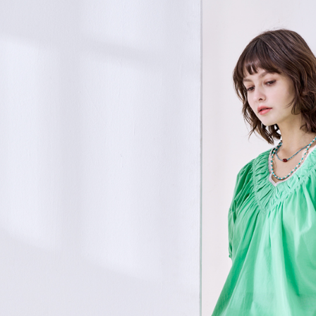
資料（包
宅配
用，由本
3.完整用
每筆NT$8