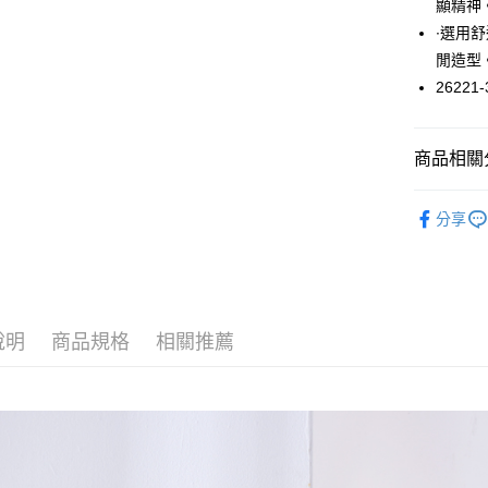
顯精神
悠遊付
∙選用
閒造型
大哥付你
26221-
相關說明
【大哥付
ATM付款
1.本服務
2.付款方
商品相關分
流程，驗
完成交易
運送方式
褲子 / 褲
3.實際核
分享
4.訂單成
全家取貨
消。如遇
每筆NT$6
無法說明
【繳款方
付款後全
1.分期款
醒簡訊。
每筆NT$6
說明
商品規格
相關推薦
2.透過簡
帳／街口支
7-11取貨
【注意事
每筆NT$6
1.本服務
用戶於交
付款後7-1
款買賣價
每筆NT$6
2.基於同