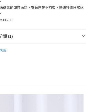
。
舒適透氣的彈性面料，穿著自在不拘束，快速打造日常休
。
分期
3506-50
你分期使用說明】
由台灣大哥大提供，台灣大哥大用戶可立即使用無須另外申請。
式選擇「大哥付你分期」，訂單成立後會自動跳轉到大哥付的交易
類 (1)
證手機門號後，選擇欲分期的期數、繳款截止日，確認付款後即
。
裙
短褲
准額度、可分期數及費用金額請依後續交易確認頁面所載為準。
客服
立30分鐘內，如未前往確認交易或遇審核未通過，訂單將自動取
付款
「轉專審核」未通過狀況，表示未達大哥付你分期系統評分，恕
0，滿NT$1,000(含以上)免運費
評估內容。
式說明】
家取貨
項不併入電信帳單，「大哥付你分期」於每月結算日後寄送繳費提
0，滿NT$1,000(含以上)免運費
訊連結打開帳單後，可選擇「超商條碼／台灣大直營門市／銀行轉
付／iPASS MONEY」等通路繳費。
付款
項】
0，滿NT$1,000(含以上)免運費
係由「台灣大哥大股份有限公司」（以下簡稱本公司）所提供，讓
易時，得透過本服務購買商品或服務，並由商店將買賣／分期付
1取貨
金債權讓與本公司後，依約使用本公司帳單繳交帳款。
0，滿NT$1,000(含以上)免運費
意付款使用「大哥付你分期」之契約關係目的，商店將以您的個人