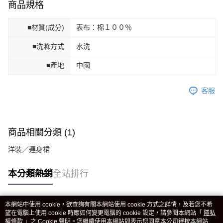
商品規格
■材質(成分)
表布：棉１００％
■洗滌方式
水洗
■產地
中國
客服
商品相關分類 (1)
洋裝／連身裙
本分類熱銷
全站排行
本網站中使用 cookie，欲查詢有關本網站使用 cookie 方式之詳情，及若您不希
熱門標籤
望在電腦上使用 cookie 時應如何變更電腦的 cookie 設定，請參閱本網站「
隱私
權條款
」之 Cookie 聲明。您繼續使用本網站即表示您同意本公司得按本網站使