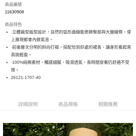
商品編號
超商取貨付款
11630908
LINE Pay
商品特色
Apple Pay
∙立體繭型版型設計，自然的弧形曲線能修飾臀部與大腿線條，穿
上展現都會內斂氣息。
悠遊付
∙前後層次分明的斜向打褶，搭配恰到好處的裙長，讓身形看起來
大哥付你分期
高挑輕盈。
相關說明
∙100%純棉素材，觸感細膩，吸濕透氣，長時間穿著仍舒適不受
【大哥付你分期使用說明】
限。
ATM付款
1.本服務由台灣大哥大提供，台灣大哥大用戶可立即使用無須另外申請。
26121-1707-40
2.付款方式選擇「大哥付你分期」，訂單成立後會自動跳轉到大哥付的交易
流程，驗證手機門號後，選擇欲分期的期數、繳款截止日，確認付款後即完
運送方式
成交易。
3.實際核准額度、可分期數及費用金額請依後續交易確認頁面所載為準。
全家取貨付款
4.訂單成立30分鐘內，如未前往確認交易或遇審核未通過，訂單將自動取
詳細說明
商品規格
相關推薦
每筆NT$60，滿NT$1,000(含以上)免運費
消。如遇「轉專審核」未通過狀況，表示未達大哥付你分期系統評分，恕無
法說明評估內容。
付款後全家取貨
【繳款方式說明】
1.分期款項不併入電信帳單，「大哥付你分期」於每月結算日後寄送繳費提
每筆NT$60，滿NT$1,000(含以上)免運費
醒簡訊。
2.透過簡訊連結打開帳單後，可選擇「超商條碼／台灣大直營門市／銀行轉
7-11取貨付款