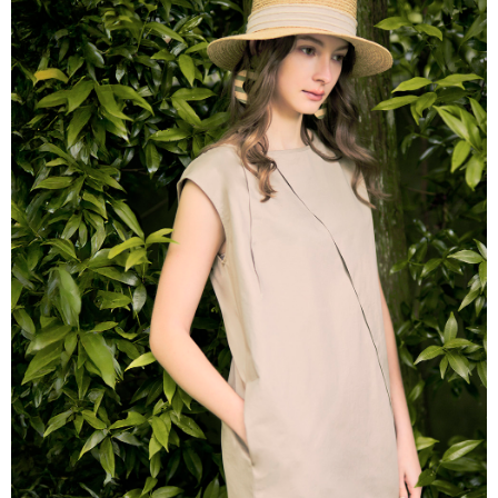
帳／街口支付／iPASS MONEY」等通路繳費。
每筆NT$60，滿NT$1,000(含以上)免運費
【注意事項】
付款後7-11取貨
1.本服務係由「台灣大哥大股份有限公司」（以下簡稱本公司）所提供，讓
用戶於交易時，得透過本服務購買商品或服務，並由商店將買賣／分期付款
每筆NT$60，滿NT$1,000(含以上)免運費
買賣價金債權讓與本公司後，依約使用本公司帳單繳交帳款。
2.基於同意付款使用「大哥付你分期」之契約關係目的，商店將以您的個人
宅配
資料（包含姓名、電話或地址）提供予台灣大哥大進項蒐集、處理及利用，
由本公司與您本人進行分期帳單所需資料之確認、核對及更正。
每筆NT$80，滿NT$1,000(含以上)免運費
3.完整用戶服務條款，請詳閱以下連結：
https://oppay.tw/userRule