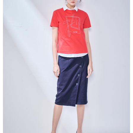
帳／街口支付／iPASS MONEY」等通路繳費。
每筆NT$60，滿NT$1,000(含以上)免運費
【注意事項】
付款後7-11取貨
1.本服務係由「台灣大哥大股份有限公司」（以下簡稱本公司）所提供，讓
用戶於交易時，得透過本服務購買商品或服務，並由商店將買賣／分期付款
每筆NT$60，滿NT$1,000(含以上)免運費
買賣價金債權讓與本公司後，依約使用本公司帳單繳交帳款。
2.基於同意付款使用「大哥付你分期」之契約關係目的，商店將以您的個人
宅配
資料（包含姓名、電話或地址）提供予台灣大哥大進項蒐集、處理及利用，
由本公司與您本人進行分期帳單所需資料之確認、核對及更正。
每筆NT$80，滿NT$1,000(含以上)免運費
3.完整用戶服務條款，請詳閱以下連結：
https://oppay.tw/userRule