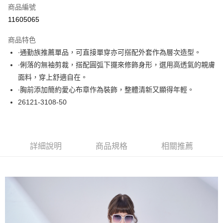
商品編號
超商取貨付款
11605065
LINE Pay
商品特色
Apple Pay
∙通勤族推薦單品，可直接單穿亦可搭配外套作為層次造型。
∙俐落的無袖剪裁，搭配圓弧下擺來修飾身形，選用高透氣的親膚
悠遊付
面料，穿上舒適自在。
大哥付你分期
∙胸前添加簡約愛心布章作為裝飾，整體清新又顯得年輕。
相關說明
26121-3108-50
【大哥付你分期使用說明】
ATM付款
1.本服務由台灣大哥大提供，台灣大哥大用戶可立即使用無須另外申請。
2.付款方式選擇「大哥付你分期」，訂單成立後會自動跳轉到大哥付的交易
流程，驗證手機門號後，選擇欲分期的期數、繳款截止日，確認付款後即完
運送方式
詳細說明
商品規格
相關推薦
成交易。
3.實際核准額度、可分期數及費用金額請依後續交易確認頁面所載為準。
全家取貨付款
4.訂單成立30分鐘內，如未前往確認交易或遇審核未通過，訂單將自動取
每筆NT$60，滿NT$1,000(含以上)免運費
消。如遇「轉專審核」未通過狀況，表示未達大哥付你分期系統評分，恕無
法說明評估內容。
付款後全家取貨
【繳款方式說明】
1.分期款項不併入電信帳單，「大哥付你分期」於每月結算日後寄送繳費提
每筆NT$60，滿NT$1,000(含以上)免運費
醒簡訊。
2.透過簡訊連結打開帳單後，可選擇「超商條碼／台灣大直營門市／銀行轉
7-11取貨付款