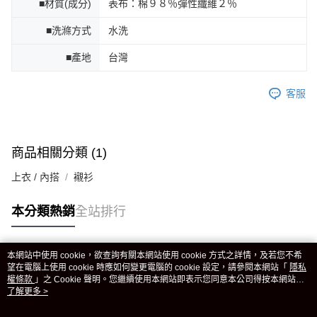
■材質(成分)
表布：棉９８％彈性纖維２％
■洗滌方式
水洗
■產地
台灣
客服
商品相關分類 (1)
上衣 / 內搭
襯衫
本分類熱銷
全站排行
本網站中使用 cookie，欲查詢有關本網站使用 cookie 方式之詳情，及若您不希
熱門標籤
望在電腦上使用 cookie 時應如何變更電腦的 cookie 設定，請參閱本網站「
隱私
權條款
」之 Cookie 聲明。您繼續使用本網站即表示您同意本公司得按本網站使
用條款之 Cookie 聲明使用 cookie。
了解更多 >