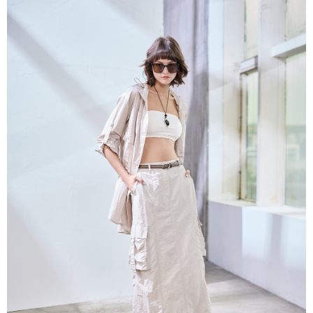
帳／街口支付／iPASS MONEY」等通路繳費。
每筆NT$60，滿NT$1,000(含以上)免運費
【注意事項】
付款後7-11取貨
1.本服務係由「台灣大哥大股份有限公司」（以下簡稱本公司）所提供，讓
用戶於交易時，得透過本服務購買商品或服務，並由商店將買賣／分期付款
每筆NT$60，滿NT$1,000(含以上)免運費
買賣價金債權讓與本公司後，依約使用本公司帳單繳交帳款。
2.基於同意付款使用「大哥付你分期」之契約關係目的，商店將以您的個人
宅配
資料（包含姓名、電話或地址）提供予台灣大哥大進項蒐集、處理及利用，
由本公司與您本人進行分期帳單所需資料之確認、核對及更正。
每筆NT$80，滿NT$1,000(含以上)免運費
3.完整用戶服務條款，請詳閱以下連結：
https://oppay.tw/userRule