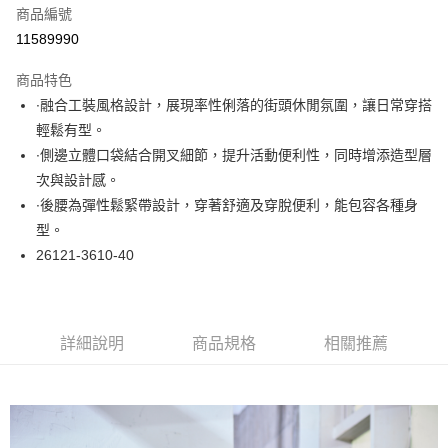
商品編號
超商取貨付款
11589990
LINE Pay
商品特色
Apple Pay
∙融合工裝風格設計，展現率性俐落的街頭休閒氛圍，讓日常穿搭
輕鬆有型。
悠遊付
∙側邊立體口袋結合開叉細節，提升活動便利性，同時增添造型層
大哥付你分期
次與設計感。
相關說明
∙後腰為彈性鬆緊帶設計，穿著舒適及穿脫便利，能包容各種身
【大哥付你分期使用說明】
型。
ATM付款
1.本服務由台灣大哥大提供，台灣大哥大用戶可立即使用無須另外申請。
26121-3610-40
2.付款方式選擇「大哥付你分期」，訂單成立後會自動跳轉到大哥付的交易
流程，驗證手機門號後，選擇欲分期的期數、繳款截止日，確認付款後即完
運送方式
成交易。
3.實際核准額度、可分期數及費用金額請依後續交易確認頁面所載為準。
全家取貨付款
4.訂單成立30分鐘內，如未前往確認交易或遇審核未通過，訂單將自動取
詳細說明
商品規格
相關推薦
每筆NT$60，滿NT$1,000(含以上)免運費
消。如遇「轉專審核」未通過狀況，表示未達大哥付你分期系統評分，恕無
法說明評估內容。
付款後全家取貨
【繳款方式說明】
1.分期款項不併入電信帳單，「大哥付你分期」於每月結算日後寄送繳費提
每筆NT$60，滿NT$1,000(含以上)免運費
醒簡訊。
2.透過簡訊連結打開帳單後，可選擇「超商條碼／台灣大直營門市／銀行轉
7-11取貨付款