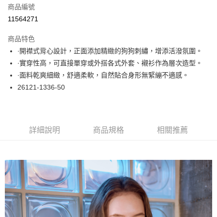
商品編號
超商取貨付款
11564271
LINE Pay
商品特色
Apple Pay
∙開襟式背心設計，正面添加精緻的狗狗刺繡，增添活潑氛圍。
∙實穿性高，可直接單穿或外搭各式外套、襯衫作為層次造型。
悠遊付
∙面料乾爽細緻，舒適柔軟，自然貼合身形無緊繃不適感。
大哥付你分期
26121-1336-50
相關說明
【大哥付你分期使用說明】
ATM付款
1.本服務由台灣大哥大提供，台灣大哥大用戶可立即使用無須另外申請。
2.付款方式選擇「大哥付你分期」，訂單成立後會自動跳轉到大哥付的交易
詳細說明
商品規格
相關推薦
流程，驗證手機門號後，選擇欲分期的期數、繳款截止日，確認付款後即完
運送方式
成交易。
3.實際核准額度、可分期數及費用金額請依後續交易確認頁面所載為準。
全家取貨付款
4.訂單成立30分鐘內，如未前往確認交易或遇審核未通過，訂單將自動取
每筆NT$60，滿NT$1,000(含以上)免運費
消。如遇「轉專審核」未通過狀況，表示未達大哥付你分期系統評分，恕無
法說明評估內容。
付款後全家取貨
【繳款方式說明】
1.分期款項不併入電信帳單，「大哥付你分期」於每月結算日後寄送繳費提
每筆NT$60，滿NT$1,000(含以上)免運費
醒簡訊。
2.透過簡訊連結打開帳單後，可選擇「超商條碼／台灣大直營門市／銀行轉
7-11取貨付款