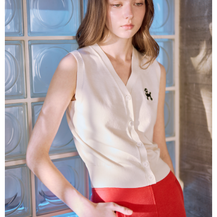
帳／街口支付／iPASS MONEY」等通路繳費。
每筆NT$60，滿NT$1,000(含以上)免運費
【注意事項】
付款後7-11取貨
1.本服務係由「台灣大哥大股份有限公司」（以下簡稱本公司）所提供，讓
用戶於交易時，得透過本服務購買商品或服務，並由商店將買賣／分期付款
每筆NT$60，滿NT$1,000(含以上)免運費
買賣價金債權讓與本公司後，依約使用本公司帳單繳交帳款。
2.基於同意付款使用「大哥付你分期」之契約關係目的，商店將以您的個人
宅配
資料（包含姓名、電話或地址）提供予台灣大哥大進項蒐集、處理及利用，
由本公司與您本人進行分期帳單所需資料之確認、核對及更正。
每筆NT$80，滿NT$1,000(含以上)免運費
3.完整用戶服務條款，請詳閱以下連結：
https://oppay.tw/userRule