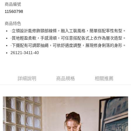
商品編號
超商取貨付款
11560798
LINE Pay
商品特色
Apple Pay
∙立領設計能修飾頸部線條，融入工裝風格，簡單搭配率性有型。
∙質地輕盈柔軟，手感滑順，可任意搭配各式上衣作為層次造型。
悠遊付
∙下擺配有可調節抽繩，可依舒適度調整，展現修身俐落的身形。
大哥付你分期
26121-3411-40
相關說明
【大哥付你分期使用說明】
ATM付款
1.本服務由台灣大哥大提供，台灣大哥大用戶可立即使用無須另外申請。
2.付款方式選擇「大哥付你分期」，訂單成立後會自動跳轉到大哥付的交易
詳細說明
商品規格
相關推薦
流程，驗證手機門號後，選擇欲分期的期數、繳款截止日，確認付款後即完
運送方式
成交易。
3.實際核准額度、可分期數及費用金額請依後續交易確認頁面所載為準。
全家取貨付款
4.訂單成立30分鐘內，如未前往確認交易或遇審核未通過，訂單將自動取
每筆NT$60，滿NT$1,000(含以上)免運費
消。如遇「轉專審核」未通過狀況，表示未達大哥付你分期系統評分，恕無
法說明評估內容。
付款後全家取貨
【繳款方式說明】
1.分期款項不併入電信帳單，「大哥付你分期」於每月結算日後寄送繳費提
每筆NT$60，滿NT$1,000(含以上)免運費
醒簡訊。
2.透過簡訊連結打開帳單後，可選擇「超商條碼／台灣大直營門市／銀行轉
7-11取貨付款