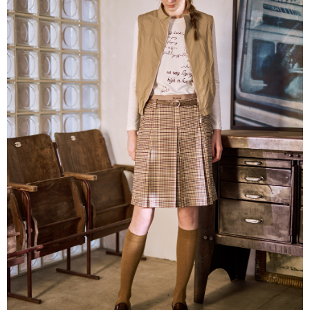
帳／街口支付／iPASS MONEY」等通路繳費。
每筆NT$60，滿NT$1,000(含以上)免運費
【注意事項】
付款後7-11取貨
1.本服務係由「台灣大哥大股份有限公司」（以下簡稱本公司）所提供，讓
用戶於交易時，得透過本服務購買商品或服務，並由商店將買賣／分期付款
每筆NT$60，滿NT$1,000(含以上)免運費
買賣價金債權讓與本公司後，依約使用本公司帳單繳交帳款。
2.基於同意付款使用「大哥付你分期」之契約關係目的，商店將以您的個人
宅配
資料（包含姓名、電話或地址）提供予台灣大哥大進項蒐集、處理及利用，
由本公司與您本人進行分期帳單所需資料之確認、核對及更正。
每筆NT$80，滿NT$1,000(含以上)免運費
3.完整用戶服務條款，請詳閱以下連結：
https://oppay.tw/userRule