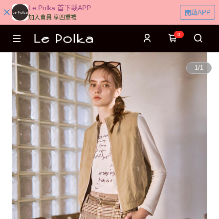
Le Polka 首下載APP
開啟APP
加入會員 享四重禮
0
1
/
1