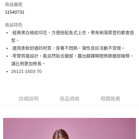
商品編號
超商取貨付款
11540731
LINE Pay
商品特色
Apple Pay
∙經典黑白格紋印花，方便搭配各式上衣，帶來俐落摩登的都會造
型。
悠遊付
∙選用柔軟舒適的材質，穿著不悶熱，彈性良好活動不受限。
大哥付你分期
∙窄管剪裁設計，能自然貼合腿部，露出腳踝瞬間修飾腿部線條，
相關說明
讓比例更加修長。
【大哥付你分期使用說明】
26121-1503-70
ATM付款
1.本服務由台灣大哥大提供，台灣大哥大用戶可立即使用無須另外申請。
2.付款方式選擇「大哥付你分期」，訂單成立後會自動跳轉到大哥付的交易
流程，驗證手機門號後，選擇欲分期的期數、繳款截止日，確認付款後即完
運送方式
成交易。
3.實際核准額度、可分期數及費用金額請依後續交易確認頁面所載為準。
全家取貨付款
詳細說明
商品規格
相關推薦
4.訂單成立30分鐘內，如未前往確認交易或遇審核未通過，訂單將自動取
每筆NT$60，滿NT$1,000(含以上)免運費
消。如遇「轉專審核」未通過狀況，表示未達大哥付你分期系統評分，恕無
法說明評估內容。
付款後全家取貨
【繳款方式說明】
1.分期款項不併入電信帳單，「大哥付你分期」於每月結算日後寄送繳費提
每筆NT$60，滿NT$1,000(含以上)免運費
醒簡訊。
2.透過簡訊連結打開帳單後，可選擇「超商條碼／台灣大直營門市／銀行轉
7-11取貨付款