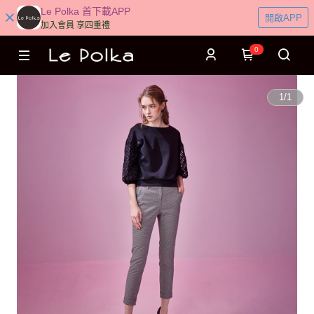
Le Polka 首下載APP
開啟APP
加入會員 享四重禮
0
1
/
1