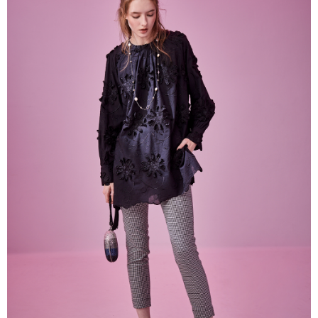
帳／街口支付／iPASS MONEY」等通路繳費。
每筆NT$60，滿NT$1,000(含以上)免運費
【注意事項】
付款後7-11取貨
1.本服務係由「台灣大哥大股份有限公司」（以下簡稱本公司）所提供，讓
用戶於交易時，得透過本服務購買商品或服務，並由商店將買賣／分期付款
每筆NT$60，滿NT$1,000(含以上)免運費
買賣價金債權讓與本公司後，依約使用本公司帳單繳交帳款。
2.基於同意付款使用「大哥付你分期」之契約關係目的，商店將以您的個人
宅配
資料（包含姓名、電話或地址）提供予台灣大哥大進項蒐集、處理及利用，
由本公司與您本人進行分期帳單所需資料之確認、核對及更正。
每筆NT$80，滿NT$1,000(含以上)免運費
3.完整用戶服務條款，請詳閱以下連結：
https://oppay.tw/userRule