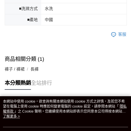
■洗滌方式
水洗
■產地
中國
客服
商品相關分類 (1)
褲子 / 褲裙
長褲
本分類熱銷
全站排行
本網站中使用 cookie，欲查詢有關本網站使用 cookie 方式之詳情，及若您不希
熱門標籤
望在電腦上使用 cookie 時應如何變更電腦的 cookie 設定，請參閱本網站「
隱私
權條款
」之 Cookie 聲明。您繼續使用本網站即表示您同意本公司得按本網站使
用條款之 Cookie 聲明使用 cookie。
了解更多 >