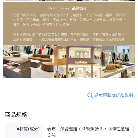
顯示電腦版詳細說明
商品規格
■材質(成分)
表布：聚酯纖維７０％嫘縈２７％彈性纖維
３％