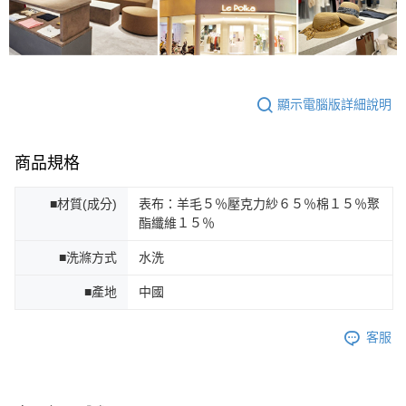
顯示電腦版詳細說明
商品規格
■材質(成分)
表布：羊毛５％壓克力紗６５％棉１５％聚
酯纖維１５％
■洗滌方式
水洗
■產地
中國
客服