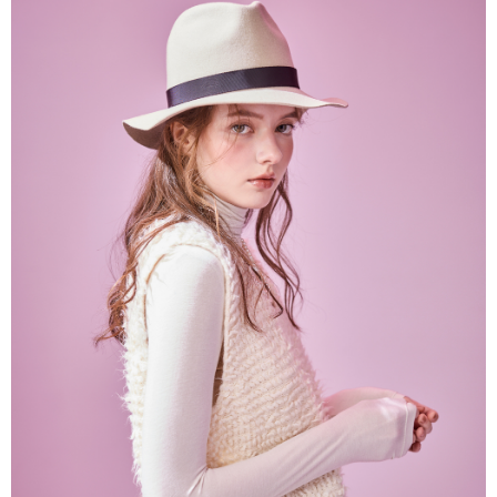
帳／街口支付／iPASS MONEY」等通路繳費。
每筆NT$60，滿NT$1,000(含以上)免運費
【注意事項】
付款後7-11取貨
1.本服務係由「台灣大哥大股份有限公司」（以下簡稱本公司）所提供，讓
用戶於交易時，得透過本服務購買商品或服務，並由商店將買賣／分期付款
每筆NT$60，滿NT$1,000(含以上)免運費
買賣價金債權讓與本公司後，依約使用本公司帳單繳交帳款。
2.基於同意付款使用「大哥付你分期」之契約關係目的，商店將以您的個人
宅配
資料（包含姓名、電話或地址）提供予台灣大哥大進項蒐集、處理及利用，
由本公司與您本人進行分期帳單所需資料之確認、核對及更正。
每筆NT$80，滿NT$1,000(含以上)免運費
3.完整用戶服務條款，請詳閱以下連結：
https://oppay.tw/userRule