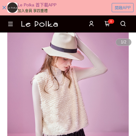
Le Polka 首下載APP
開啟APP
加入會員 享四重禮
0
1
/
2