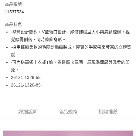
商品編號
超商取貨付款
11537534
LINE Pay
商品特色
Apple Pay
∙整體設計簡約，V型領口設計，能修飾臉型大小與肩頸線條，視
覺顯得俐落，同時修飾身形。
悠遊付
∙採用蓬鬆柔軟的毛圈紗編織製成，厚實的手感帶來豐富的立體質
大哥付你分期
感。
相關說明
∙可內搭高領上衣或T恤，營造層次氛圍，展現季節感與溫柔的印
【大哥付你分期使用說明】
象。
ATM付款
1.本服務由台灣大哥大提供，台灣大哥大用戶可立即使用無須另外申請。
26121-1326-55
2.付款方式選擇「大哥付你分期」，訂單成立後會自動跳轉到大哥付的交易
流程，驗證手機門號後，選擇欲分期的期數、繳款截止日，確認付款後即完
26121-1326-85
運送方式
成交易。
3.實際核准額度、可分期數及費用金額請依後續交易確認頁面所載為準。
全家取貨付款
4.訂單成立30分鐘內，如未前往確認交易或遇審核未通過，訂單將自動取
每筆NT$60，滿NT$1,000(含以上)免運費
消。如遇「轉專審核」未通過狀況，表示未達大哥付你分期系統評分，恕無
法說明評估內容。
詳細說明
商品規格
相關推薦
付款後全家取貨
【繳款方式說明】
1.分期款項不併入電信帳單，「大哥付你分期」於每月結算日後寄送繳費提
每筆NT$60，滿NT$1,000(含以上)免運費
醒簡訊。
2.透過簡訊連結打開帳單後，可選擇「超商條碼／台灣大直營門市／銀行轉
7-11取貨付款