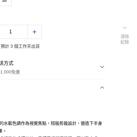
38
清除
紀錄
預計 3 個工作天出貨
送方式
1,000免運
次付款
付款
新的水藍色調作為視覺焦點，短版剪裁設計，營造下半身
果。