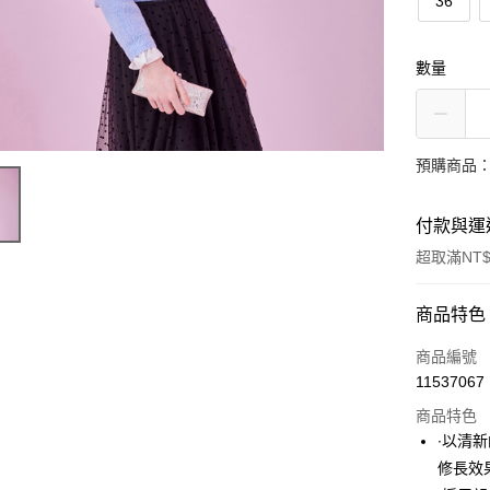
36
數量
預購商品：
付款與運
超取滿NT$
付款方式
商品特色
信用卡一
商品編號
11537067
超商取貨
商品特色
LINE Pay
∙以清
修長效
Apple Pay