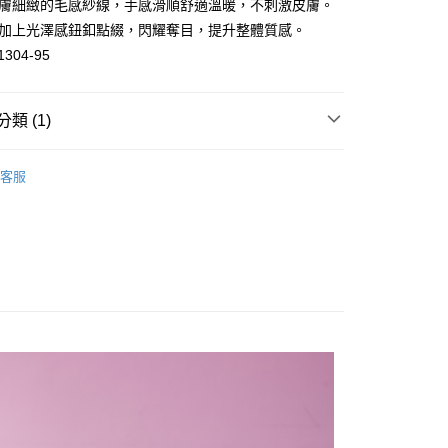
親膚細緻的毛感紗線，手感滑順舒適溫暖，不刺激皮膚。
處加上光澤感鈕釦點綴，閃耀奪目，提升整體質感。
1304-95
分期
你分期使用說明】
類 (1)
由台灣大哥大提供，台灣大哥大用戶可立即使用無須另外申請。
式選擇「大哥付你分期」，訂單成立後會自動跳轉到大哥付的交易
證手機門號後，選擇欲分期的期數、繳款截止日，確認付款後即
搭
。
客服
准額度、可分期數及費用金額請依後續交易確認頁面所載為準。
立30分鐘內，如未前往確認交易或遇審核未通過，訂單將自動取
付款
「轉專審核」未通過狀況，表示未達大哥付你分期系統評分，恕
0，滿NT$1,000(含以上)免運費
評估內容。
式說明】
家取貨
項不併入電信帳單，「大哥付你分期」於每月結算日後寄送繳費提
0，滿NT$1,000(含以上)免運費
訊連結打開帳單後，可選擇「超商條碼／台灣大直營門市／銀行轉
付／iPASS MONEY」等通路繳費。
付款
項】
0，滿NT$1,000(含以上)免運費
係由「台灣大哥大股份有限公司」（以下簡稱本公司）所提供，讓
易時，得透過本服務購買商品或服務，並由商店將買賣／分期付
1取貨
金債權讓與本公司後，依約使用本公司帳單繳交帳款。
0，滿NT$1,000(含以上)免運費
意付款使用「大哥付你分期」之契約關係目的，商店將以您的個人