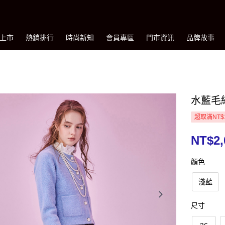
上市
熱銷排行
時尚新知
會員專區
門市資訊
品牌故事
水藍毛
超取滿NT$
NT$2,
顏色
淺藍
尺寸