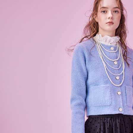
資料（包
宅配
用，由本
3.完整用
每筆NT$8