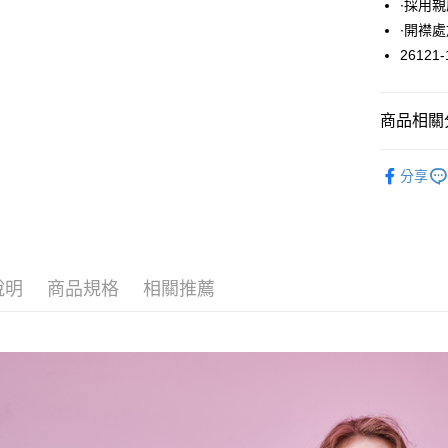
∙採用
悠遊付
∙開襟
26121-
大哥付你
相關說明
【大哥付
ATM付款
商品相關分
1.本服務
2.付款方
流程，驗
外套 / 外
完成交易
分享
運送方式
3.實際核
4.訂單成
全家取貨
消。如遇
每筆NT$6
無法說明
【繳款方
付款後全
1.分期款
說明
商品規格
相關推薦
醒簡訊。
每筆NT$6
2.透過簡
帳／街口支
7-11取貨
【注意事
每筆NT$6
1.本服務
用戶於交
付款後7-1
款買賣價
每筆NT$6
2.基於同