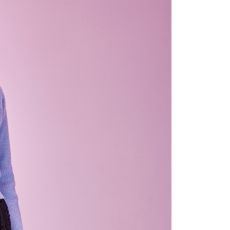
含姓名、電話或地址）提供予台灣大哥大進項蒐集、處理及利
公司與您本人進行分期帳單所需資料之確認、核對及更正。
戶服務條款，請詳閱以下連結：
https://oppay.tw/userRule
0，滿NT$1,000(含以上)免運費