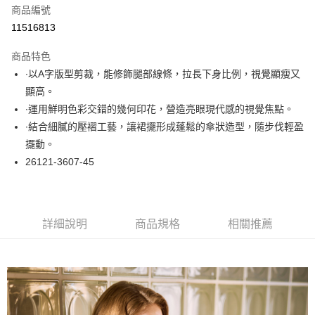
商品編號
超商取貨付款
11516813
LINE Pay
商品特色
Apple Pay
∙以A字版型剪裁，能修飾腿部線條，拉長下身比例，視覺顯瘦又
顯高。
悠遊付
∙運用鮮明色彩交錯的幾何印花，營造亮眼現代感的視覺焦點。
大哥付你分期
∙結合細膩的壓褶工藝，讓裙擺形成蓬鬆的傘狀造型，隨步伐輕盈
相關說明
擺動。
【大哥付你分期使用說明】
26121-3607-45
ATM付款
1.本服務由台灣大哥大提供，台灣大哥大用戶可立即使用無須另外申請。
2.付款方式選擇「大哥付你分期」，訂單成立後會自動跳轉到大哥付的交易
流程，驗證手機門號後，選擇欲分期的期數、繳款截止日，確認付款後即完
運送方式
成交易。
3.實際核准額度、可分期數及費用金額請依後續交易確認頁面所載為準。
全家取貨付款
詳細說明
商品規格
相關推薦
4.訂單成立30分鐘內，如未前往確認交易或遇審核未通過，訂單將自動取
每筆NT$60，滿NT$1,000(含以上)免運費
消。如遇「轉專審核」未通過狀況，表示未達大哥付你分期系統評分，恕無
法說明評估內容。
付款後全家取貨
【繳款方式說明】
1.分期款項不併入電信帳單，「大哥付你分期」於每月結算日後寄送繳費提
每筆NT$60，滿NT$1,000(含以上)免運費
醒簡訊。
2.透過簡訊連結打開帳單後，可選擇「超商條碼／台灣大直營門市／銀行轉
7-11取貨付款