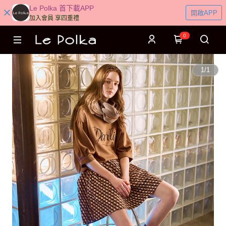
Le Polka 首下載APP
開啟APP
加入會員 享四重禮
0
1
/
1