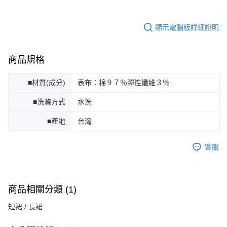
顯示電腦版詳細說明
商品規格
■材質(成分)
表布：棉９７％彈性纖維３％
■洗滌方式
水洗
■產地
台灣
客服
商品相關分類 (1)
短裙 / 長裙