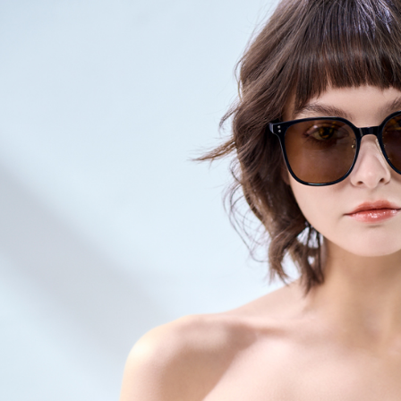
資料（包
宅配
用，由本
3.完整用
每筆NT$8