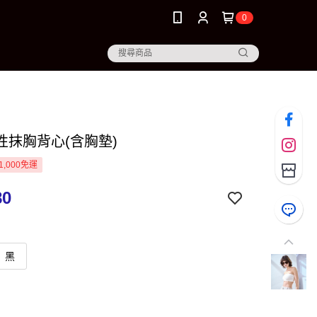
0
性抹胸背心(含胸墊)
1,000免運
80
黑