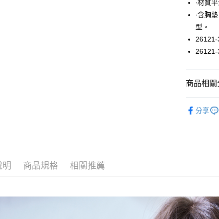
∙材質
悠遊付
∙含胸
型。
大哥付你
26121-
相關說明
【大哥付
26121-
ATM付款
1.本服務
2.付款方
流程，驗
商品相關分
完成交易
運送方式
3.實際核
上衣 / 內
4.訂單成
全家取貨
分享
消。如遇
每筆NT$6
無法說明
【繳款方
付款後全
1.分期款
醒簡訊。
每筆NT$6
2.透過簡
說明
商品規格
相關推薦
帳／街口支
7-11取貨
【注意事
每筆NT$6
1.本服務
用戶於交
付款後7-1
款買賣價
每筆NT$6
2.基於同