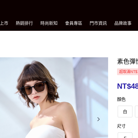
上市
熱銷排行
時尚新知
會員專區
門市資訊
品牌故事
素色彈
超取滿NT$
NT$4
顏色
白
尺寸