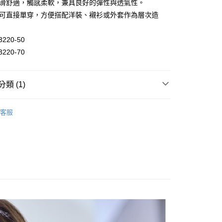
平滑舒適，觸感柔軟，兼具良好的彈性與透氣性。
墊可直接單穿，方便搭配洋裝、襯衫或外套作為層次造
分期
3220-50
你分期使用說明】
3220-70
由台灣大哥大提供，台灣大哥大用戶可立即使用無須另外申請。
式選擇「大哥付你分期」，訂單成立後會自動跳轉到大哥付的交易
證手機門號後，選擇欲分期的期數、繳款截止日，確認付款後即
類 (1)
。
准額度、可分期數及費用金額請依後續交易確認頁面所載為準。
搭
無袖
立30分鐘內，如未前往確認交易或遇審核未通過，訂單將自動取
付款
客服
「轉專審核」未通過狀況，表示未達大哥付你分期系統評分，恕
0，滿NT$1,000(含以上)免運費
評估內容。
式說明】
家取貨
項不併入電信帳單，「大哥付你分期」於每月結算日後寄送繳費提
0，滿NT$1,000(含以上)免運費
訊連結打開帳單後，可選擇「超商條碼／台灣大直營門市／銀行轉
付／iPASS MONEY」等通路繳費。
付款
項】
0，滿NT$1,000(含以上)免運費
係由「台灣大哥大股份有限公司」（以下簡稱本公司）所提供，讓
易時，得透過本服務購買商品或服務，並由商店將買賣／分期付
1取貨
金債權讓與本公司後，依約使用本公司帳單繳交帳款。
0，滿NT$1,000(含以上)免運費
意付款使用「大哥付你分期」之契約關係目的，商店將以您的個人