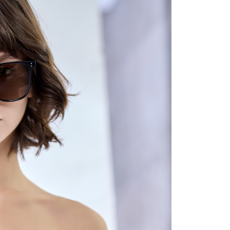
含姓名、電話或地址）提供予台灣大哥大進項蒐集、處理及利
公司與您本人進行分期帳單所需資料之確認、核對及更正。
戶服務條款，請詳閱以下連結：
https://oppay.tw/userRule
0，滿NT$1,000(含以上)免運費