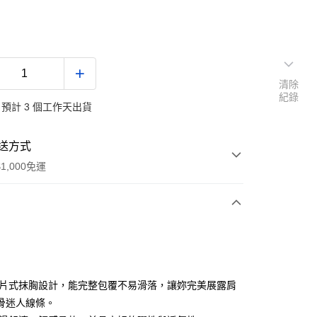
清除
紀錄
預計 3 個工作天出貨
送方式
1,000免運
次付款
付款
一片式抹胸設計，能完整包覆不易滑落，讓妳完美展露肩
骨迷人線條。