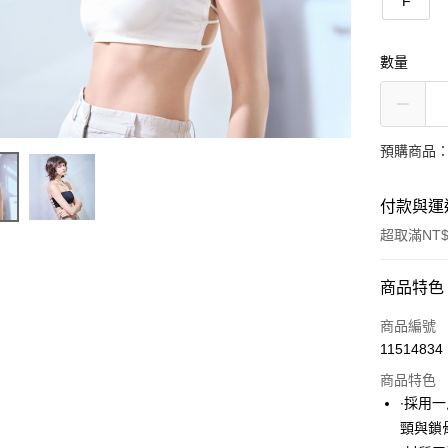
F
數量
預購商品：
付款與運
超取滿NT$
付款方式
商品特色
信用卡一
商品編號
11514834
超商取貨
商品特色
LINE Pay
∙採用
頸與鎖
Apple Pay