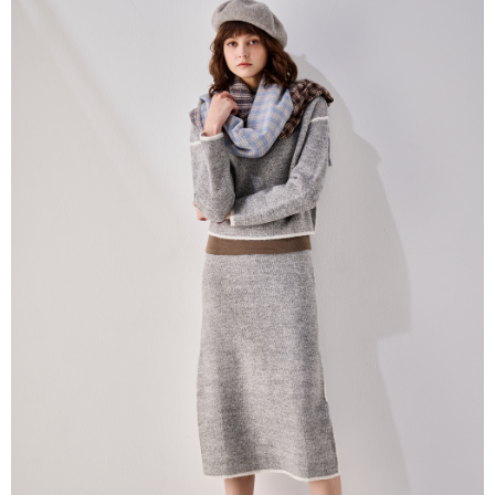
帳／街口支付／iPASS MONEY」等通路繳費。
每筆NT$60，滿NT$1,000(含以上)免運費
【注意事項】
付款後7-11取貨
1.本服務係由「台灣大哥大股份有限公司」（以下簡稱本公司）所提供，讓
用戶於交易時，得透過本服務購買商品或服務，並由商店將買賣／分期付款
每筆NT$60，滿NT$1,000(含以上)免運費
買賣價金債權讓與本公司後，依約使用本公司帳單繳交帳款。
2.基於同意付款使用「大哥付你分期」之契約關係目的，商店將以您的個人
宅配
資料（包含姓名、電話或地址）提供予台灣大哥大進項蒐集、處理及利用，
由本公司與您本人進行分期帳單所需資料之確認、核對及更正。
每筆NT$80，滿NT$1,000(含以上)免運費
3.完整用戶服務條款，請詳閱以下連結：
https://oppay.tw/userRule