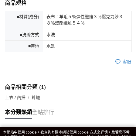
商品規格
■材質(成分)
表布：羊毛５％彈性纖維３％壓克力紗３
８％聚酯纖維５４％
■洗滌方式
水洗
■產地
水洗
客服
商品相關分類 (1)
上衣 / 內搭
針織
本分類熱銷
全站排行
本網站中使用 cookie，欲查詢有關本網站使用 cookie 方式之詳情，及若您不希
熱門標籤