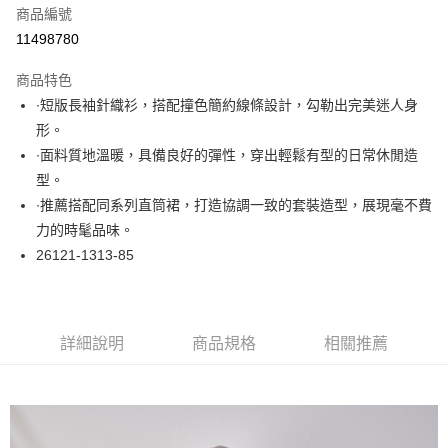
商品編號
超商取貨付款
11498780
LINE Pay
商品特色
Apple Pay
∙短版長袖針織衫，搭配撞色簡約線條設計，勾勒出完美迷人身
形。
悠遊付
∙面料質地溫暖，具備良好的彈性，穿出輕鬆有型的日常休閒造
大哥付你分期
型。
相關說明
∙推薦搭配同系列直筒裙，打造協調一致的套裝造型，展現毫不費
【大哥付你分期使用說明】
力的時髦品味。
ATM付款
1.本服務由台灣大哥大提供，台灣大哥大用戶可立即使用無須另外申請。
26121-1313-85
2.付款方式選擇「大哥付你分期」，訂單成立後會自動跳轉到大哥付的交易
流程，驗證手機門號後，選擇欲分期的期數、繳款截止日，確認付款後即完
運送方式
成交易。
3.實際核准額度、可分期數及費用金額請依後續交易確認頁面所載為準。
全家取貨付款
4.訂單成立30分鐘內，如未前往確認交易或遇審核未通過，訂單將自動取
詳細說明
商品規格
相關推薦
每筆NT$60，滿NT$1,000(含以上)免運費
消。如遇「轉專審核」未通過狀況，表示未達大哥付你分期系統評分，恕無
法說明評估內容。
付款後全家取貨
【繳款方式說明】
1.分期款項不併入電信帳單，「大哥付你分期」於每月結算日後寄送繳費提
每筆NT$60，滿NT$1,000(含以上)免運費
醒簡訊。
2.透過簡訊連結打開帳單後，可選擇「超商條碼／台灣大直營門市／銀行轉
7-11取貨付款