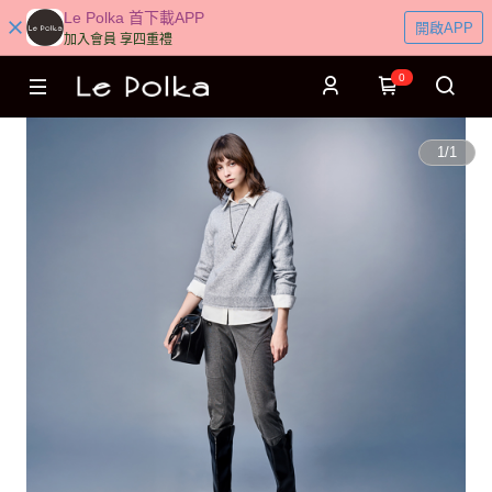
Le Polka 首下載APP
開啟APP
加入會員 享四重禮
0
1
/
1