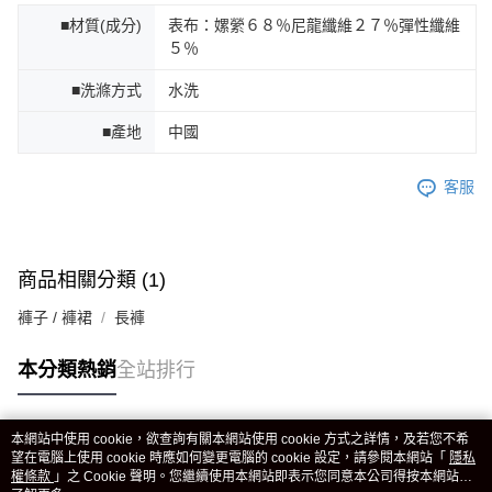
■材質(成分)
表布：嫘縈６８％尼龍纖維２７％彈性纖維
５％
■洗滌方式
水洗
■產地
中國
客服
商品相關分類 (1)
褲子 / 褲裙
長褲
本分類熱銷
全站排行
本網站中使用 cookie，欲查詢有關本網站使用 cookie 方式之詳情，及若您不希
熱門標籤
望在電腦上使用 cookie 時應如何變更電腦的 cookie 設定，請參閱本網站「
隱私
權條款
」之 Cookie 聲明。您繼續使用本網站即表示您同意本公司得按本網站使