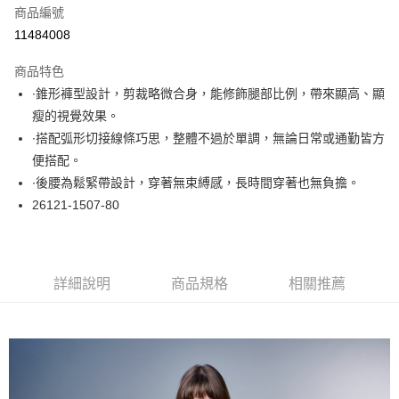
商品編號
超商取貨付款
11484008
LINE Pay
商品特色
Apple Pay
∙錐形褲型設計，剪裁略微合身，能修飾腿部比例，帶來顯高、顯
瘦的視覺效果。
悠遊付
∙搭配弧形切接線條巧思，整體不過於單調，無論日常或通勤皆方
大哥付你分期
便搭配。
相關說明
∙後腰為鬆緊帶設計，穿著無束縛感，長時間穿著也無負擔。
【大哥付你分期使用說明】
26121-1507-80
ATM付款
1.本服務由台灣大哥大提供，台灣大哥大用戶可立即使用無須另外申請。
2.付款方式選擇「大哥付你分期」，訂單成立後會自動跳轉到大哥付的交易
流程，驗證手機門號後，選擇欲分期的期數、繳款截止日，確認付款後即完
運送方式
成交易。
3.實際核准額度、可分期數及費用金額請依後續交易確認頁面所載為準。
全家取貨付款
詳細說明
商品規格
相關推薦
4.訂單成立30分鐘內，如未前往確認交易或遇審核未通過，訂單將自動取
每筆NT$60，滿NT$1,000(含以上)免運費
消。如遇「轉專審核」未通過狀況，表示未達大哥付你分期系統評分，恕無
法說明評估內容。
付款後全家取貨
【繳款方式說明】
1.分期款項不併入電信帳單，「大哥付你分期」於每月結算日後寄送繳費提
每筆NT$60，滿NT$1,000(含以上)免運費
醒簡訊。
2.透過簡訊連結打開帳單後，可選擇「超商條碼／台灣大直營門市／銀行轉
7-11取貨付款