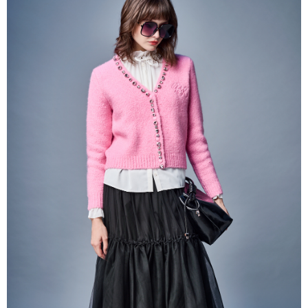
帳／街口支付／iPASS MONEY」等通路繳費。
每筆NT$60，滿NT$1,000(含以上)免運費
【注意事項】
付款後7-11取貨
1.本服務係由「台灣大哥大股份有限公司」（以下簡稱本公司）所提供，讓
用戶於交易時，得透過本服務購買商品或服務，並由商店將買賣／分期付款
每筆NT$60，滿NT$1,000(含以上)免運費
買賣價金債權讓與本公司後，依約使用本公司帳單繳交帳款。
2.基於同意付款使用「大哥付你分期」之契約關係目的，商店將以您的個人
宅配
資料（包含姓名、電話或地址）提供予台灣大哥大進項蒐集、處理及利用，
由本公司與您本人進行分期帳單所需資料之確認、核對及更正。
每筆NT$80，滿NT$1,000(含以上)免運費
3.完整用戶服務條款，請詳閱以下連結：
https://oppay.tw/userRule