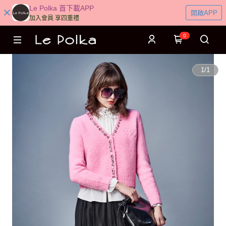
Le Polka 首下載APP
開啟APP
加入會員 享四重禮
0
1
/
1