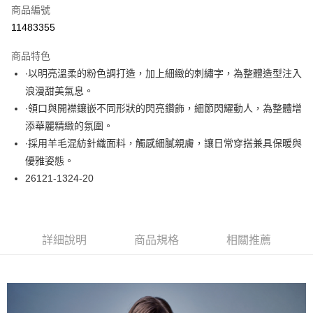
商品編號
超商取貨付款
11483355
LINE Pay
商品特色
Apple Pay
∙以明亮溫柔的粉色調打造，加上細緻的刺繡字，為整體造型注入
浪漫甜美氣息。
悠遊付
∙領口與開襟鑲嵌不同形狀的閃亮鑽飾，細節閃耀動人，為整體增
大哥付你分期
添華麗精緻的氛圍。
相關說明
∙採用羊毛混紡針織面料，觸感細膩親膚，讓日常穿搭兼具保暖與
【大哥付你分期使用說明】
優雅姿態。
ATM付款
1.本服務由台灣大哥大提供，台灣大哥大用戶可立即使用無須另外申請。
26121-1324-20
2.付款方式選擇「大哥付你分期」，訂單成立後會自動跳轉到大哥付的交易
流程，驗證手機門號後，選擇欲分期的期數、繳款截止日，確認付款後即完
運送方式
成交易。
3.實際核准額度、可分期數及費用金額請依後續交易確認頁面所載為準。
全家取貨付款
4.訂單成立30分鐘內，如未前往確認交易或遇審核未通過，訂單將自動取
詳細說明
商品規格
相關推薦
每筆NT$60，滿NT$1,000(含以上)免運費
消。如遇「轉專審核」未通過狀況，表示未達大哥付你分期系統評分，恕無
法說明評估內容。
付款後全家取貨
【繳款方式說明】
1.分期款項不併入電信帳單，「大哥付你分期」於每月結算日後寄送繳費提
每筆NT$60，滿NT$1,000(含以上)免運費
醒簡訊。
2.透過簡訊連結打開帳單後，可選擇「超商條碼／台灣大直營門市／銀行轉
7-11取貨付款