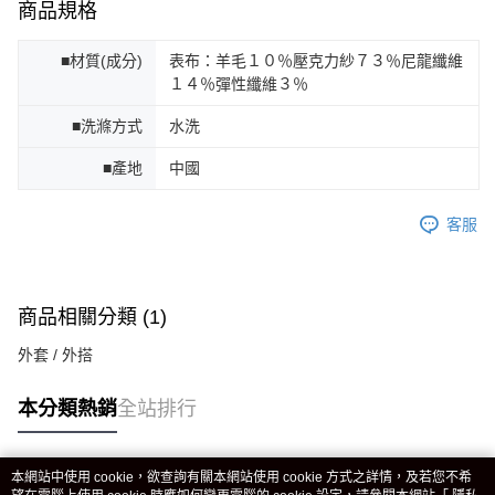
商品規格
■材質(成分)
表布：羊毛１０％壓克力紗７３％尼龍纖維
１４％彈性纖維３％
■洗滌方式
水洗
■產地
中國
客服
商品相關分類 (1)
外套 / 外搭
本分類熱銷
全站排行
本網站中使用 cookie，欲查詢有關本網站使用 cookie 方式之詳情，及若您不希
熱門標籤