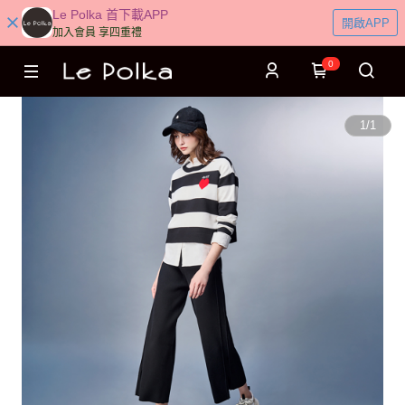
Le Polka 首下載APP
開啟APP
加入會員 享四重禮
0
1
/
1