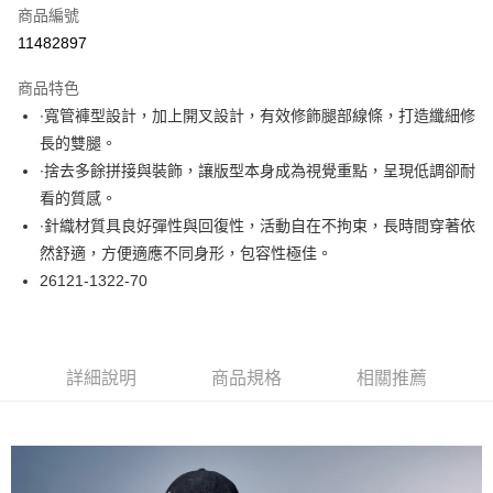
商品編號
超商取貨付款
11482897
LINE Pay
商品特色
Apple Pay
∙寬管褲型設計，加上開叉設計，有效修飾腿部線條，打造纖細修
長的雙腿。
悠遊付
∙捨去多餘拼接與裝飾，讓版型本身成為視覺重點，呈現低調卻耐
大哥付你分期
看的質感。
相關說明
∙針織材質具良好彈性與回復性，活動自在不拘束，長時間穿著依
【大哥付你分期使用說明】
然舒適，方便適應不同身形，包容性極佳。
ATM付款
1.本服務由台灣大哥大提供，台灣大哥大用戶可立即使用無須另外申請。
26121-1322-70
2.付款方式選擇「大哥付你分期」，訂單成立後會自動跳轉到大哥付的交易
流程，驗證手機門號後，選擇欲分期的期數、繳款截止日，確認付款後即完
運送方式
成交易。
3.實際核准額度、可分期數及費用金額請依後續交易確認頁面所載為準。
全家取貨付款
4.訂單成立30分鐘內，如未前往確認交易或遇審核未通過，訂單將自動取
詳細說明
商品規格
相關推薦
每筆NT$60，滿NT$1,000(含以上)免運費
消。如遇「轉專審核」未通過狀況，表示未達大哥付你分期系統評分，恕無
法說明評估內容。
付款後全家取貨
【繳款方式說明】
1.分期款項不併入電信帳單，「大哥付你分期」於每月結算日後寄送繳費提
每筆NT$60，滿NT$1,000(含以上)免運費
醒簡訊。
2.透過簡訊連結打開帳單後，可選擇「超商條碼／台灣大直營門市／銀行轉
7-11取貨付款