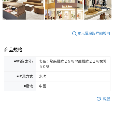
顯示電腦版詳細說明
商品規格
■材質(成分)
表布：聚酯纖維２９％尼龍纖維２１％嫘縈
５０％
■洗滌方式
水洗
■產地
中國
客服