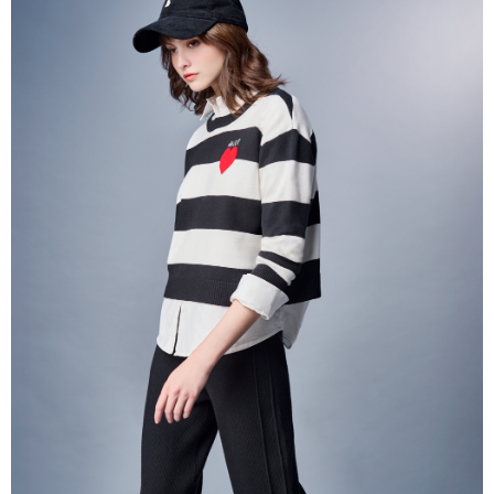
帳／街口支付／iPASS MONEY」等通路繳費。
每筆NT$60，滿NT$1,000(含以上)免運費
【注意事項】
付款後7-11取貨
1.本服務係由「台灣大哥大股份有限公司」（以下簡稱本公司）所提供，讓
用戶於交易時，得透過本服務購買商品或服務，並由商店將買賣／分期付款
每筆NT$60，滿NT$1,000(含以上)免運費
買賣價金債權讓與本公司後，依約使用本公司帳單繳交帳款。
2.基於同意付款使用「大哥付你分期」之契約關係目的，商店將以您的個人
宅配
資料（包含姓名、電話或地址）提供予台灣大哥大進項蒐集、處理及利用，
由本公司與您本人進行分期帳單所需資料之確認、核對及更正。
每筆NT$80，滿NT$1,000(含以上)免運費
3.完整用戶服務條款，請詳閱以下連結：
https://oppay.tw/userRule