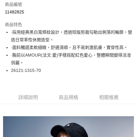
商品編號
超商取貨付款
11482825
LINE Pay
商品特色
Apple Pay
∙採用經典黑白寬條紋設計，透過短版剪裁勾勒出俐落的輪廓，營
造日常率性休閒造型。
悠遊付
∙面料觸感柔軟細緻，舒適滑順，且不易刺激肌膚，實穿性高。
大哥付你分期
∙胸前以AMOUR(法文:愛)字樣搭配紅色愛心，整體瞬間變得活潑
相關說明
俏麗。
【大哥付你分期使用說明】
26121-1315-70
ATM付款
1.本服務由台灣大哥大提供，台灣大哥大用戶可立即使用無須另外申請。
2.付款方式選擇「大哥付你分期」，訂單成立後會自動跳轉到大哥付的交易
流程，驗證手機門號後，選擇欲分期的期數、繳款截止日，確認付款後即完
運送方式
成交易。
3.實際核准額度、可分期數及費用金額請依後續交易確認頁面所載為準。
全家取貨付款
詳細說明
商品規格
相關推薦
4.訂單成立30分鐘內，如未前往確認交易或遇審核未通過，訂單將自動取
每筆NT$60，滿NT$1,000(含以上)免運費
消。如遇「轉專審核」未通過狀況，表示未達大哥付你分期系統評分，恕無
法說明評估內容。
付款後全家取貨
【繳款方式說明】
1.分期款項不併入電信帳單，「大哥付你分期」於每月結算日後寄送繳費提
每筆NT$60，滿NT$1,000(含以上)免運費
醒簡訊。
2.透過簡訊連結打開帳單後，可選擇「超商條碼／台灣大直營門市／銀行轉
7-11取貨付款