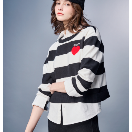
帳／街口支付／iPASS MONEY」等通路繳費。
每筆NT$60，滿NT$1,000(含以上)免運費
【注意事項】
付款後7-11取貨
1.本服務係由「台灣大哥大股份有限公司」（以下簡稱本公司）所提供，讓
用戶於交易時，得透過本服務購買商品或服務，並由商店將買賣／分期付款
每筆NT$60，滿NT$1,000(含以上)免運費
買賣價金債權讓與本公司後，依約使用本公司帳單繳交帳款。
2.基於同意付款使用「大哥付你分期」之契約關係目的，商店將以您的個人
宅配
資料（包含姓名、電話或地址）提供予台灣大哥大進項蒐集、處理及利用，
由本公司與您本人進行分期帳單所需資料之確認、核對及更正。
每筆NT$80，滿NT$1,000(含以上)免運費
3.完整用戶服務條款，請詳閱以下連結：
https://oppay.tw/userRule