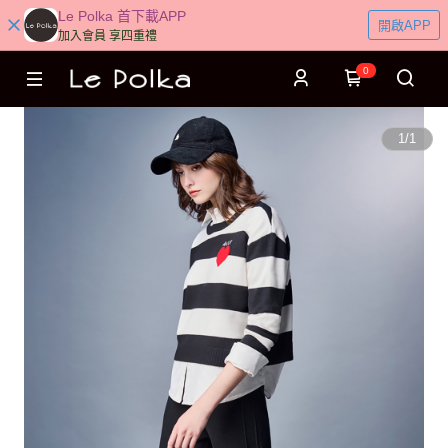
Le Polka 首下載APP
開啟APP
加入會員 享四重禮
0
1
/
1