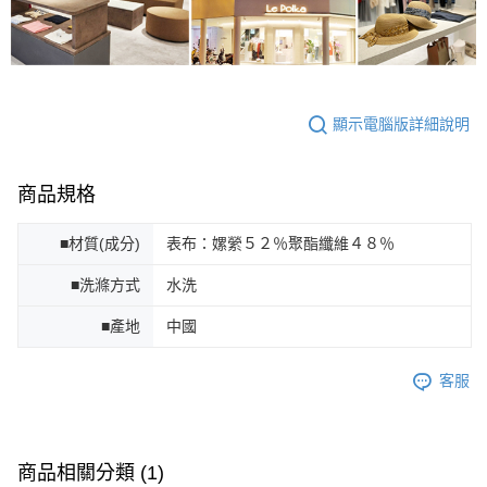
顯示電腦版詳細說明
商品規格
■材質(成分)
表布：嫘縈５２％聚酯纖維４８％
■洗滌方式
水洗
■產地
中國
客服
商品相關分類 (1)