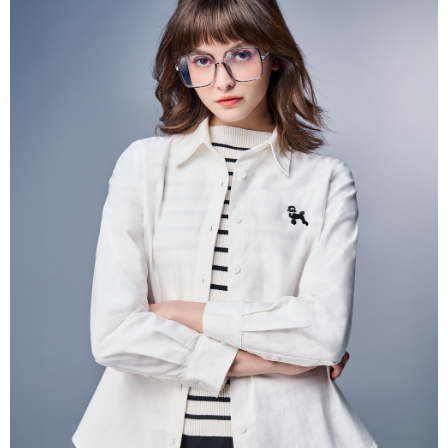
帳／街口支付／iPASS MONEY」等通路繳費。
每筆NT$60，滿NT$1,000(含以上)免運費
【注意事項】
付款後7-11取貨
1.本服務係由「台灣大哥大股份有限公司」（以下簡稱本公司）所提供，讓
用戶於交易時，得透過本服務購買商品或服務，並由商店將買賣／分期付款
每筆NT$60，滿NT$1,000(含以上)免運費
買賣價金債權讓與本公司後，依約使用本公司帳單繳交帳款。
2.基於同意付款使用「大哥付你分期」之契約關係目的，商店將以您的個人
宅配
資料（包含姓名、電話或地址）提供予台灣大哥大進項蒐集、處理及利用，
由本公司與您本人進行分期帳單所需資料之確認、核對及更正。
每筆NT$80，滿NT$1,000(含以上)免運費
3.完整用戶服務條款，請詳閱以下連結：
https://oppay.tw/userRule