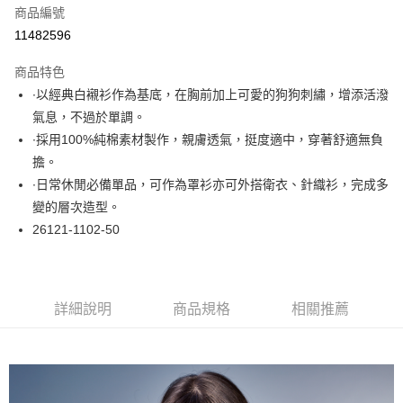
商品編號
超商取貨付款
11482596
LINE Pay
商品特色
Apple Pay
∙以經典白襯衫作為基底，在胸前加上可愛的狗狗刺繡，增添活潑
氣息，不過於單調。
悠遊付
∙採用100%純棉素材製作，親膚透氣，挺度適中，穿著舒適無負
大哥付你分期
擔。
相關說明
∙日常休閒必備單品，可作為罩衫亦可外搭衛衣、針織衫，完成多
【大哥付你分期使用說明】
變的層次造型。
ATM付款
1.本服務由台灣大哥大提供，台灣大哥大用戶可立即使用無須另外申請。
26121-1102-50
2.付款方式選擇「大哥付你分期」，訂單成立後會自動跳轉到大哥付的交易
流程，驗證手機門號後，選擇欲分期的期數、繳款截止日，確認付款後即完
運送方式
成交易。
3.實際核准額度、可分期數及費用金額請依後續交易確認頁面所載為準。
全家取貨付款
4.訂單成立30分鐘內，如未前往確認交易或遇審核未通過，訂單將自動取
詳細說明
商品規格
相關推薦
每筆NT$60，滿NT$1,000(含以上)免運費
消。如遇「轉專審核」未通過狀況，表示未達大哥付你分期系統評分，恕無
法說明評估內容。
付款後全家取貨
【繳款方式說明】
1.分期款項不併入電信帳單，「大哥付你分期」於每月結算日後寄送繳費提
每筆NT$60，滿NT$1,000(含以上)免運費
醒簡訊。
2.透過簡訊連結打開帳單後，可選擇「超商條碼／台灣大直營門市／銀行轉
7-11取貨付款