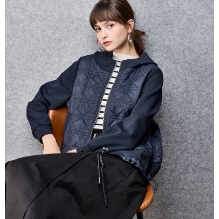
帳／街口支付／iPASS MONEY」等通路繳費。
每筆NT$60，滿NT$1,000(含以上)免運費
【注意事項】
付款後7-11取貨
1.本服務係由「台灣大哥大股份有限公司」（以下簡稱本公司）所提供，讓
用戶於交易時，得透過本服務購買商品或服務，並由商店將買賣／分期付款
每筆NT$60，滿NT$1,000(含以上)免運費
買賣價金債權讓與本公司後，依約使用本公司帳單繳交帳款。
2.基於同意付款使用「大哥付你分期」之契約關係目的，商店將以您的個人
宅配
資料（包含姓名、電話或地址）提供予台灣大哥大進項蒐集、處理及利用，
由本公司與您本人進行分期帳單所需資料之確認、核對及更正。
每筆NT$80，滿NT$1,000(含以上)免運費
3.完整用戶服務條款，請詳閱以下連結：
https://oppay.tw/userRule