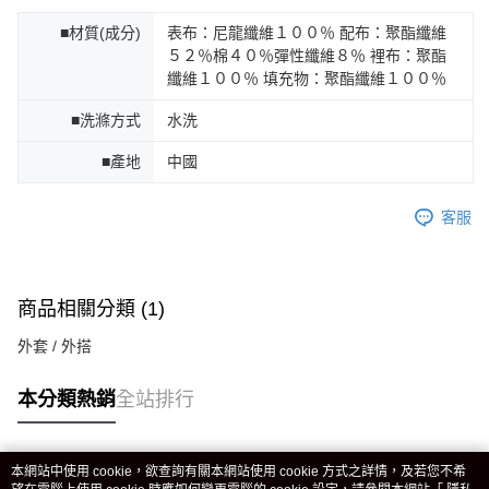
■材質(成分)
表布：尼龍纖維１００％ 配布：聚酯纖維
５２％棉４０％彈性纖維８％ 裡布：聚酯
纖維１００％ 填充物：聚酯纖維１００％
■洗滌方式
水洗
■產地
中國
客服
商品相關分類 (1)
外套 / 外搭
本分類熱銷
全站排行
本網站中使用 cookie，欲查詢有關本網站使用 cookie 方式之詳情，及若您不希
熱門標籤