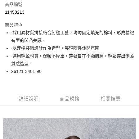
商品編號
超商取貨付款
11458213
LINE Pay
商品特色
Apple Pay
∙採用異材質拼接結合絎縫工藝，均勻固定填充的棉料，形成精緻
有型的凹凸美感。
悠遊付
∙以連帽裝飾設計作為造型，展現隨性休閒氛圍
大哥付你分期
∙選用輕盈材質，保暖不厚重，穿著自在不顯臃腫，輕鬆穿出俐落
相關說明
質感造型。
【大哥付你分期使用說明】
26121-3401-90
ATM付款
1.本服務由台灣大哥大提供，台灣大哥大用戶可立即使用無須另外申請。
2.付款方式選擇「大哥付你分期」，訂單成立後會自動跳轉到大哥付的交易
流程，驗證手機門號後，選擇欲分期的期數、繳款截止日，確認付款後即完
運送方式
成交易。
3.實際核准額度、可分期數及費用金額請依後續交易確認頁面所載為準。
全家取貨付款
詳細說明
商品規格
相關推薦
4.訂單成立30分鐘內，如未前往確認交易或遇審核未通過，訂單將自動取
每筆NT$60，滿NT$1,000(含以上)免運費
消。如遇「轉專審核」未通過狀況，表示未達大哥付你分期系統評分，恕無
法說明評估內容。
付款後全家取貨
【繳款方式說明】
1.分期款項不併入電信帳單，「大哥付你分期」於每月結算日後寄送繳費提
每筆NT$60，滿NT$1,000(含以上)免運費
醒簡訊。
2.透過簡訊連結打開帳單後，可選擇「超商條碼／台灣大直營門市／銀行轉
7-11取貨付款