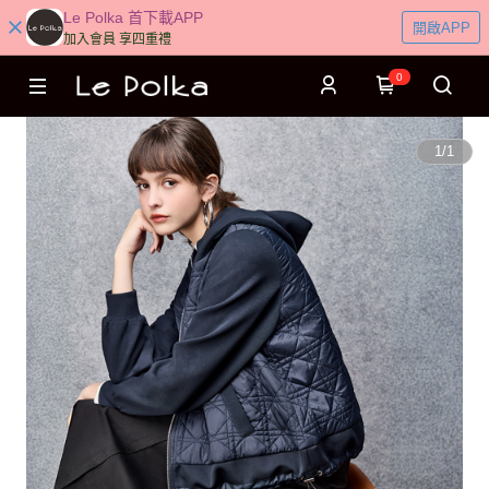
Le Polka 首下載APP
開啟APP
加入會員 享四重禮
0
1
/
1