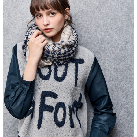
帳／街口支付／iPASS MONEY」等通路繳費。
每筆NT$60，滿NT$1,000(含以上)免運費
【注意事項】
付款後7-11取貨
1.本服務係由「台灣大哥大股份有限公司」（以下簡稱本公司）所提供，讓
用戶於交易時，得透過本服務購買商品或服務，並由商店將買賣／分期付款
每筆NT$60，滿NT$1,000(含以上)免運費
買賣價金債權讓與本公司後，依約使用本公司帳單繳交帳款。
2.基於同意付款使用「大哥付你分期」之契約關係目的，商店將以您的個人
宅配
資料（包含姓名、電話或地址）提供予台灣大哥大進項蒐集、處理及利用，
由本公司與您本人進行分期帳單所需資料之確認、核對及更正。
每筆NT$80，滿NT$1,000(含以上)免運費
3.完整用戶服務條款，請詳閱以下連結：
https://oppay.tw/userRule