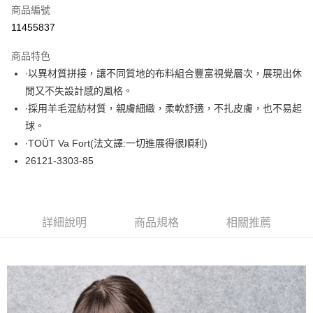
商品編號
超商取貨付款
11455837
LINE Pay
商品特色
Apple Pay
∙以異材質拼接，讓不同質地的布料組合豐富視覺層次，展現出休
閒又不失設計感的風格。
悠遊付
∙採用羊毛混紡材質，親膚細緻，柔軟舒適，不扎皮膚，也不易起
大哥付你分期
球。
相關說明
∙TOÜT Va Fort(法文譯:一切進展得很順利)
【大哥付你分期使用說明】
26121-3303-85
ATM付款
1.本服務由台灣大哥大提供，台灣大哥大用戶可立即使用無須另外申請。
2.付款方式選擇「大哥付你分期」，訂單成立後會自動跳轉到大哥付的交易
流程，驗證手機門號後，選擇欲分期的期數、繳款截止日，確認付款後即完
運送方式
成交易。
3.實際核准額度、可分期數及費用金額請依後續交易確認頁面所載為準。
全家取貨付款
詳細說明
商品規格
相關推薦
4.訂單成立30分鐘內，如未前往確認交易或遇審核未通過，訂單將自動取
每筆NT$60，滿NT$1,000(含以上)免運費
消。如遇「轉專審核」未通過狀況，表示未達大哥付你分期系統評分，恕無
法說明評估內容。
付款後全家取貨
【繳款方式說明】
1.分期款項不併入電信帳單，「大哥付你分期」於每月結算日後寄送繳費提
每筆NT$60，滿NT$1,000(含以上)免運費
醒簡訊。
2.透過簡訊連結打開帳單後，可選擇「超商條碼／台灣大直營門市／銀行轉
7-11取貨付款