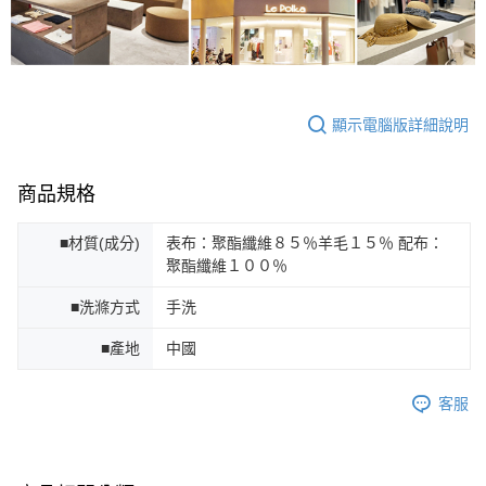
顯示電腦版詳細說明
商品規格
■材質(成分)
表布：聚酯纖維８５％羊毛１５％ 配布：
聚酯纖維１００％
■洗滌方式
手洗
■產地
中國
客服