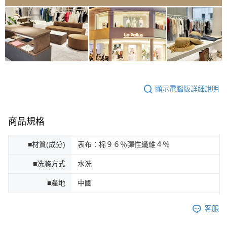
顯示電腦版詳細說明
商品規格
■材質(成分)
表布：棉９６％彈性纖維４％
■洗滌方式
水洗
■產地
中國
客服