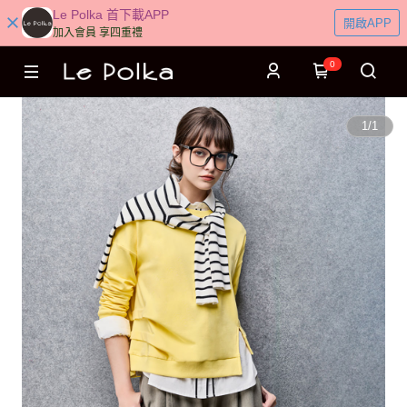
Le Polka 首下載APP
開啟APP
加入會員 享四重禮
0
1
/
1