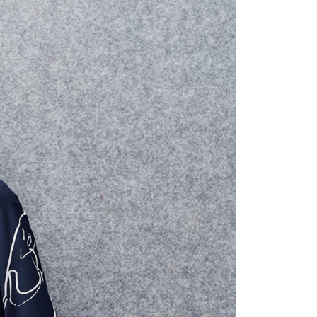
含姓名、電話或地址）提供予台灣大哥大進項蒐集、處理及利
公司與您本人進行分期帳單所需資料之確認、核對及更正。
戶服務條款，請詳閱以下連結：
https://oppay.tw/userRule
0，滿NT$1,000(含以上)免運費