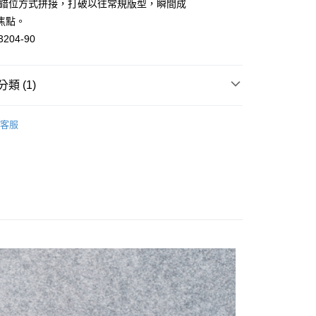
以錯位方式拼接，打破以往常規版型，瞬間成
焦點。
3204-90
分期
你分期使用說明】
類 (1)
由台灣大哥大提供，台灣大哥大用戶可立即使用無須另外申請。
式選擇「大哥付你分期」，訂單成立後會自動跳轉到大哥付的交易
證手機門號後，選擇欲分期的期數、繳款截止日，確認付款後即
搭
長袖
。
客服
准額度、可分期數及費用金額請依後續交易確認頁面所載為準。
立30分鐘內，如未前往確認交易或遇審核未通過，訂單將自動取
付款
「轉專審核」未通過狀況，表示未達大哥付你分期系統評分，恕
0，滿NT$1,000(含以上)免運費
評估內容。
式說明】
家取貨
項不併入電信帳單，「大哥付你分期」於每月結算日後寄送繳費提
0，滿NT$1,000(含以上)免運費
訊連結打開帳單後，可選擇「超商條碼／台灣大直營門市／銀行轉
付／iPASS MONEY」等通路繳費。
付款
項】
0，滿NT$1,000(含以上)免運費
係由「台灣大哥大股份有限公司」（以下簡稱本公司）所提供，讓
易時，得透過本服務購買商品或服務，並由商店將買賣／分期付
1取貨
金債權讓與本公司後，依約使用本公司帳單繳交帳款。
0，滿NT$1,000(含以上)免運費
意付款使用「大哥付你分期」之契約關係目的，商店將以您的個人