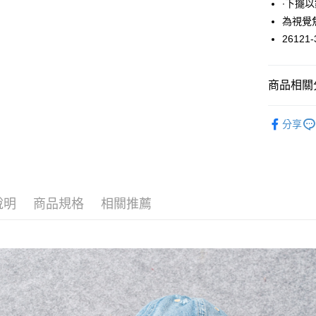
∙下擺
悠遊付
為視覺
26121-
大哥付你
相關說明
【大哥付
ATM付款
商品相關分
1.本服務
2.付款方
流程，驗
上衣 / 內
完成交易
分享
運送方式
3.實際核
4.訂單成
全家取貨
消。如遇
每筆NT$6
無法說明
【繳款方
付款後全
1.分期款
說明
商品規格
相關推薦
醒簡訊。
每筆NT$6
2.透過簡
帳／街口支
7-11取貨
【注意事
每筆NT$6
1.本服務
用戶於交
付款後7-1
款買賣價
每筆NT$6
2.基於同