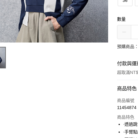
36
數量
預購商品：
付款與運
超取滿NT$
付款方式
商品特色
信用卡一
商品編號
11454874
超商取貨
商品特色
LINE Pay
∙透過
∙手臂
Apple Pay