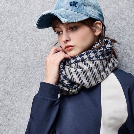
資料（包
宅配
用，由本
3.完整用
每筆NT$8