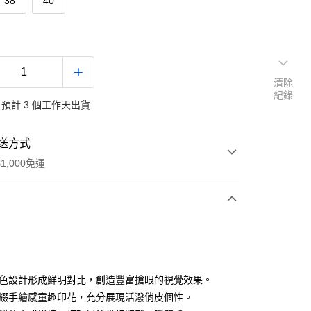
38
40
清除
紀錄
預計 3 個工作天出貨
送方式
1,000免運
次付款
付款
跳色設計形成鮮明對比，創造豐富搶眼的視覺效果。
點綴手繪感童趣印花，充分展現活潑俏皮個性。