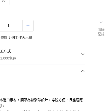
38
清除
紀錄
預計 3 個工作天出貨
送方式
1,000免運
次付款
付款
日本進口素材，腰頭為鬆緊帶設計，穿脫方便，且能適應
形。