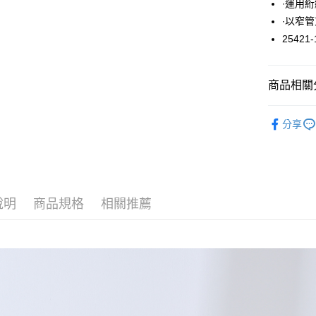
∙運用
悠遊付
∙以窄
25421-
大哥付你
相關說明
【大哥付
ATM付款
商品相關分
1.本服務
2.付款方
流程，驗
褲子 / 褲
完成交易
分享
運送方式
3.實際核
4.訂單成
全家取貨
消。如遇
每筆NT$6
無法說明
【繳款方
付款後全
1.分期款
說明
商品規格
相關推薦
醒簡訊。
每筆NT$6
2.透過簡
帳／街口支
7-11取貨
【注意事
每筆NT$6
1.本服務
用戶於交
付款後7-1
款買賣價
每筆NT$6
2.基於同