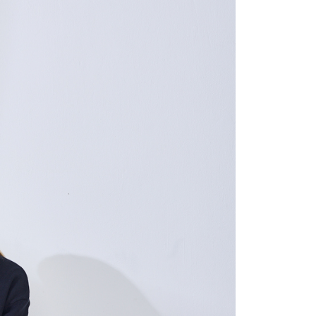
含姓名、電話或地址）提供予台灣大哥大進項蒐集、處理及利
公司與您本人進行分期帳單所需資料之確認、核對及更正。
戶服務條款，請詳閱以下連結：
https://oppay.tw/userRule
0，滿NT$1,000(含以上)免運費