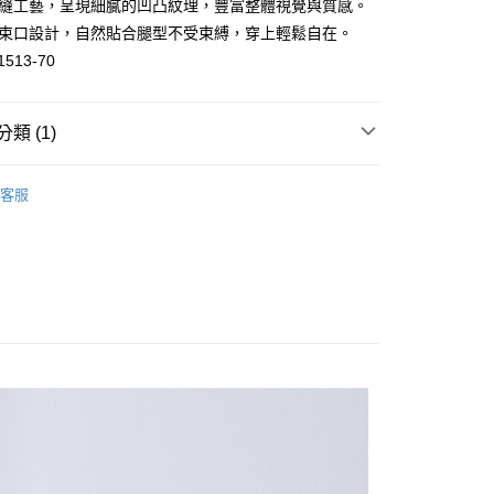
絎縫工藝，呈現細膩的凹凸紋理，豐富整體視覺與質感。
管束口設計，自然貼合腿型不受束縛，穿上輕鬆自在。
1513-70
分期
你分期使用說明】
類 (1)
由台灣大哥大提供，台灣大哥大用戶可立即使用無須另外申請。
式選擇「大哥付你分期」，訂單成立後會自動跳轉到大哥付的交易
證手機門號後，選擇欲分期的期數、繳款截止日，確認付款後即
裙
長褲
。
客服
准額度、可分期數及費用金額請依後續交易確認頁面所載為準。
立30分鐘內，如未前往確認交易或遇審核未通過，訂單將自動取
付款
「轉專審核」未通過狀況，表示未達大哥付你分期系統評分，恕
0，滿NT$1,000(含以上)免運費
評估內容。
式說明】
家取貨
項不併入電信帳單，「大哥付你分期」於每月結算日後寄送繳費提
0，滿NT$1,000(含以上)免運費
訊連結打開帳單後，可選擇「超商條碼／台灣大直營門市／銀行轉
付／iPASS MONEY」等通路繳費。
付款
項】
0，滿NT$1,000(含以上)免運費
係由「台灣大哥大股份有限公司」（以下簡稱本公司）所提供，讓
易時，得透過本服務購買商品或服務，並由商店將買賣／分期付
1取貨
金債權讓與本公司後，依約使用本公司帳單繳交帳款。
0，滿NT$1,000(含以上)免運費
意付款使用「大哥付你分期」之契約關係目的，商店將以您的個人