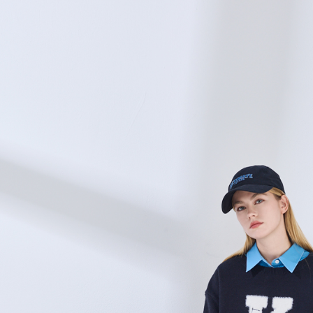
資料（包
宅配
用，由本
3.完整用
每筆NT$8