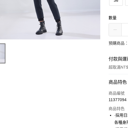
36
數量
預購商品：
付款與運
超取滿NT$
付款方式
商品特色
信用卡一
商品編號
11377094
超商取貨
商品特色
LINE Pay
∙採用
各種身
Apple Pay