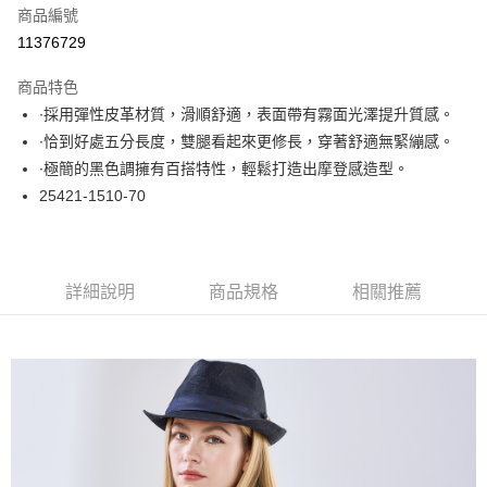
商品編號
超商取貨付款
11376729
LINE Pay
商品特色
Apple Pay
∙採用彈性皮革材質，滑順舒適，表面帶有霧面光澤提升質感。
∙恰到好處五分長度，雙腿看起來更修長，穿著舒適無緊繃感。
悠遊付
∙極簡的黑色調擁有百搭特性，輕鬆打造出摩登感造型。
大哥付你分期
25421-1510-70
相關說明
【大哥付你分期使用說明】
ATM付款
1.本服務由台灣大哥大提供，台灣大哥大用戶可立即使用無須另外申請。
2.付款方式選擇「大哥付你分期」，訂單成立後會自動跳轉到大哥付的交易
詳細說明
商品規格
相關推薦
流程，驗證手機門號後，選擇欲分期的期數、繳款截止日，確認付款後即完
運送方式
成交易。
3.實際核准額度、可分期數及費用金額請依後續交易確認頁面所載為準。
全家取貨付款
4.訂單成立30分鐘內，如未前往確認交易或遇審核未通過，訂單將自動取
每筆NT$60，滿NT$1,000(含以上)免運費
消。如遇「轉專審核」未通過狀況，表示未達大哥付你分期系統評分，恕無
法說明評估內容。
付款後全家取貨
【繳款方式說明】
1.分期款項不併入電信帳單，「大哥付你分期」於每月結算日後寄送繳費提
每筆NT$60，滿NT$1,000(含以上)免運費
醒簡訊。
2.透過簡訊連結打開帳單後，可選擇「超商條碼／台灣大直營門市／銀行轉
7-11取貨付款