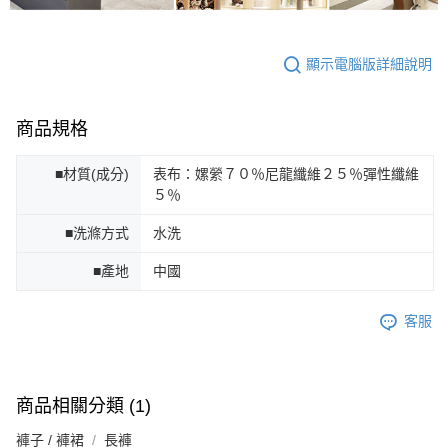
顯示電腦版詳細說明
商品規格
■材質(成分)
表布：嫘縈７０％尼龍纖維２５％彈性纖維
５％
■洗滌方式
水洗
■產地
中國
客服
商品相關分類 (1)
褲子 / 褲裙
長褲