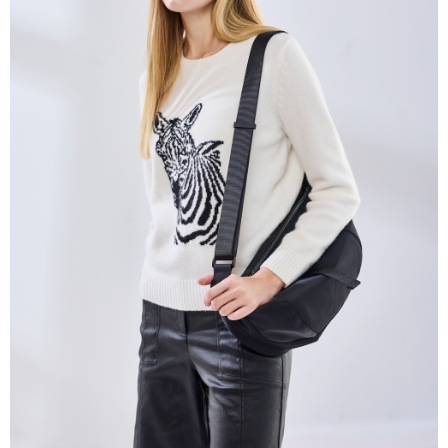
帳／街口支付／iPASS MONEY」等通路繳費。
每筆NT$60，滿NT$1,000(含以上)免運費
【注意事項】
付款後7-11取貨
1.本服務係由「台灣大哥大股份有限公司」（以下簡稱本公司）所提供，讓
用戶於交易時，得透過本服務購買商品或服務，並由商店將買賣／分期付款
每筆NT$60，滿NT$1,000(含以上)免運費
買賣價金債權讓與本公司後，依約使用本公司帳單繳交帳款。
2.基於同意付款使用「大哥付你分期」之契約關係目的，商店將以您的個人
宅配
資料（包含姓名、電話或地址）提供予台灣大哥大進項蒐集、處理及利用，
由本公司與您本人進行分期帳單所需資料之確認、核對及更正。
每筆NT$80，滿NT$1,000(含以上)免運費
3.完整用戶服務條款，請詳閱以下連結：
https://oppay.tw/userRule