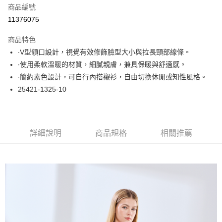
商品編號
超商取貨付款
11376075
LINE Pay
商品特色
Apple Pay
∙V型領口設計，視覺有效修飾臉型大小與拉長頸部線條。
∙使用柔軟溫暖的材質，細膩親膚，兼具保暖與舒適感。
悠遊付
∙簡約素色設計，可自行內搭襯衫，自由切換休閒或知性風格。
大哥付你分期
25421-1325-10
相關說明
【大哥付你分期使用說明】
ATM付款
1.本服務由台灣大哥大提供，台灣大哥大用戶可立即使用無須另外申請。
2.付款方式選擇「大哥付你分期」，訂單成立後會自動跳轉到大哥付的交易
詳細說明
商品規格
相關推薦
流程，驗證手機門號後，選擇欲分期的期數、繳款截止日，確認付款後即完
運送方式
成交易。
3.實際核准額度、可分期數及費用金額請依後續交易確認頁面所載為準。
全家取貨付款
4.訂單成立30分鐘內，如未前往確認交易或遇審核未通過，訂單將自動取
每筆NT$60，滿NT$1,000(含以上)免運費
消。如遇「轉專審核」未通過狀況，表示未達大哥付你分期系統評分，恕無
法說明評估內容。
付款後全家取貨
【繳款方式說明】
1.分期款項不併入電信帳單，「大哥付你分期」於每月結算日後寄送繳費提
每筆NT$60，滿NT$1,000(含以上)免運費
醒簡訊。
2.透過簡訊連結打開帳單後，可選擇「超商條碼／台灣大直營門市／銀行轉
7-11取貨付款