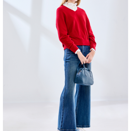
帳／街口支付／iPASS MONEY」等通路繳費。
每筆NT$60，滿NT$1,000(含以上)免運費
【注意事項】
付款後7-11取貨
1.本服務係由「台灣大哥大股份有限公司」（以下簡稱本公司）所提供，讓
用戶於交易時，得透過本服務購買商品或服務，並由商店將買賣／分期付款
每筆NT$60，滿NT$1,000(含以上)免運費
買賣價金債權讓與本公司後，依約使用本公司帳單繳交帳款。
2.基於同意付款使用「大哥付你分期」之契約關係目的，商店將以您的個人
宅配
資料（包含姓名、電話或地址）提供予台灣大哥大進項蒐集、處理及利用，
由本公司與您本人進行分期帳單所需資料之確認、核對及更正。
每筆NT$80，滿NT$1,000(含以上)免運費
3.完整用戶服務條款，請詳閱以下連結：
https://oppay.tw/userRule