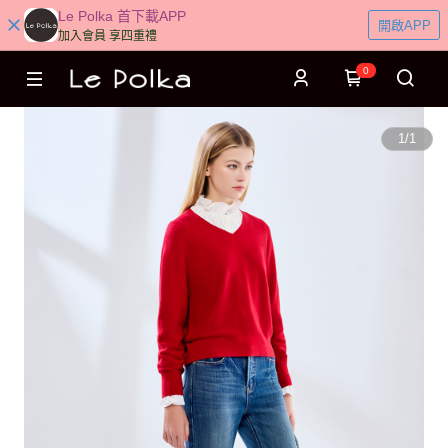
Le Polka 首下載APP
開啟APP
加入會員 享四重禮
0
1
/
1