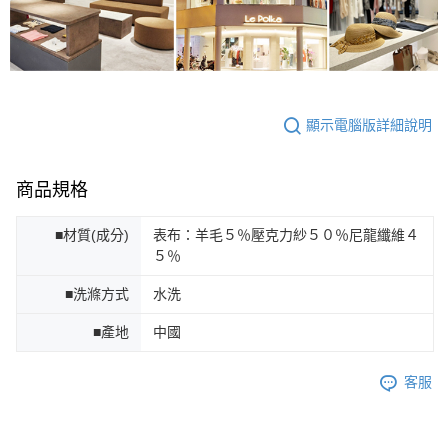
顯示電腦版詳細說明
商品規格
■材質(成分)
表布：羊毛５％壓克力紗５０％尼龍纖維４
５％
■洗滌方式
水洗
■產地
中國
客服