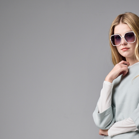
資料（包
宅配
用，由本
3.完整用
每筆NT$8