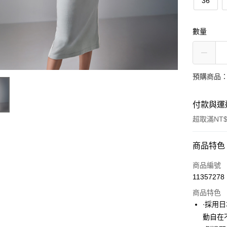
36
數量
預購商品：
付款與運
超取滿NT$
付款方式
商品特色
信用卡一
商品編號
11357278
超商取貨
商品特色
LINE Pay
∙採用
動自在
Apple Pay