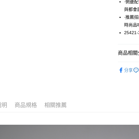
∙側邊
悠遊付
與都會
∙推薦
大哥付你
時尚品
相關說明
【大哥付
25421-
ATM付款
1.本服務
2.付款方
流程，驗
商品相關分
完成交易
運送方式
3.實際核
短裙 / 長
4.訂單成
全家取貨
分享
消。如遇
每筆NT$6
無法說明
【繳款方
付款後全
1.分期款
醒簡訊。
每筆NT$6
2.透過簡
說明
商品規格
相關推薦
帳／街口支
7-11取貨
【注意事
每筆NT$6
1.本服務
用戶於交
付款後7-1
款買賣價
每筆NT$6
2.基於同