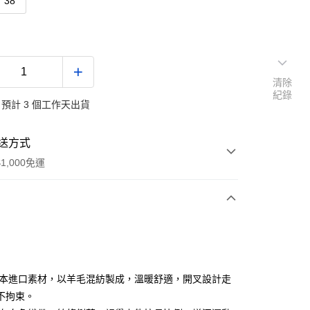
38
清除
紀錄
預計 3 個工作天出貨
送方式
1,000免運
次付款
付款
日本進口素材，以羊毛混紡製成，溫暖舒適，開叉設計走
不拘束。