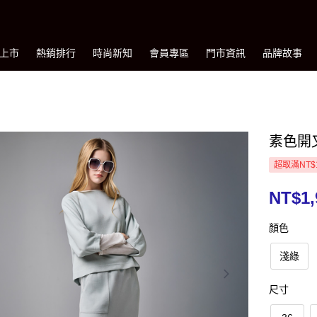
上市
熱銷排行
時尚新知
會員專區
門市資訊
品牌故事
素色開
超取滿NT$
NT$1,
顏色
淺綠
尺寸