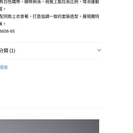
配有白色織帶，線條俐落，視覺上能拉長比例，增添運動
感。
搭配同款上衣穿著，打造協調一致的套裝造型，展現獨特
分期
味。
你分期使用說明】
3608-65
由台灣大哥大提供，台灣大哥大用戶可立即使用無須另外申請。
式選擇「大哥付你分期」，訂單成立後會自動跳轉到大哥付的交易
證手機門號後，選擇欲分期的期數、繳款截止日，確認付款後即
類 (1)
。
准額度、可分期數及費用金額請依後續交易確認頁面所載為準。
裙
立30分鐘內，如未前往確認交易或遇審核未通過，訂單將自動取
付款
客服
「轉專審核」未通過狀況，表示未達大哥付你分期系統評分，恕
0，滿NT$1,000(含以上)免運費
評估內容。
式說明】
家取貨
項不併入電信帳單，「大哥付你分期」於每月結算日後寄送繳費提
0，滿NT$1,000(含以上)免運費
訊連結打開帳單後，可選擇「超商條碼／台灣大直營門市／銀行轉
付／iPASS MONEY」等通路繳費。
付款
項】
0，滿NT$1,000(含以上)免運費
係由「台灣大哥大股份有限公司」（以下簡稱本公司）所提供，讓
易時，得透過本服務購買商品或服務，並由商店將買賣／分期付
1取貨
金債權讓與本公司後，依約使用本公司帳單繳交帳款。
0，滿NT$1,000(含以上)免運費
意付款使用「大哥付你分期」之契約關係目的，商店將以您的個人