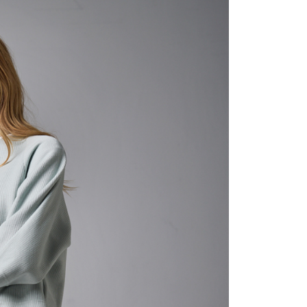
含姓名、電話或地址）提供予台灣大哥大進項蒐集、處理及利
公司與您本人進行分期帳單所需資料之確認、核對及更正。
戶服務條款，請詳閱以下連結：
https://oppay.tw/userRule
0，滿NT$1,000(含以上)免運費