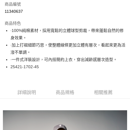
商品編號
超商取貨付款
11340637
LINE Pay
商品特色
Apple Pay
∙100%純棉素材，採用寬鬆的立體球型剪裁，帶來蓬鬆自然的修
身效果。
悠遊付
∙加上打褶細節巧思，使整體線條更加立體有層次，看起來更為活
大哥付你分期
潑不單調。
相關說明
∙一件式洋裝設計，可內搭簡約上衣，穿出減齡感層次造型。
【大哥付你分期使用說明】
25421-1702-45
ATM付款
1.本服務由台灣大哥大提供，台灣大哥大用戶可立即使用無須另外申請。
2.付款方式選擇「大哥付你分期」，訂單成立後會自動跳轉到大哥付的交易
流程，驗證手機門號後，選擇欲分期的期數、繳款截止日，確認付款後即完
運送方式
成交易。
3.實際核准額度、可分期數及費用金額請依後續交易確認頁面所載為準。
全家取貨付款
詳細說明
商品規格
相關推薦
4.訂單成立30分鐘內，如未前往確認交易或遇審核未通過，訂單將自動取
每筆NT$60，滿NT$1,000(含以上)免運費
消。如遇「轉專審核」未通過狀況，表示未達大哥付你分期系統評分，恕無
法說明評估內容。
付款後全家取貨
【繳款方式說明】
1.分期款項不併入電信帳單，「大哥付你分期」於每月結算日後寄送繳費提
每筆NT$60，滿NT$1,000(含以上)免運費
醒簡訊。
2.透過簡訊連結打開帳單後，可選擇「超商條碼／台灣大直營門市／銀行轉
7-11取貨付款