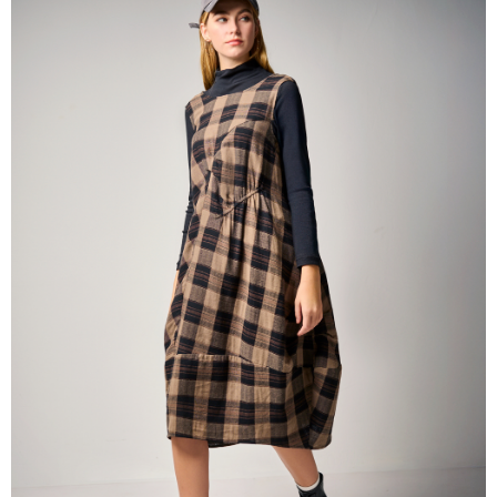
帳／街口支付／iPASS MONEY」等通路繳費。
每筆NT$60，滿NT$1,000(含以上)免運費
【注意事項】
付款後7-11取貨
1.本服務係由「台灣大哥大股份有限公司」（以下簡稱本公司）所提供，讓
用戶於交易時，得透過本服務購買商品或服務，並由商店將買賣／分期付款
每筆NT$60，滿NT$1,000(含以上)免運費
買賣價金債權讓與本公司後，依約使用本公司帳單繳交帳款。
2.基於同意付款使用「大哥付你分期」之契約關係目的，商店將以您的個人
宅配
資料（包含姓名、電話或地址）提供予台灣大哥大進項蒐集、處理及利用，
由本公司與您本人進行分期帳單所需資料之確認、核對及更正。
每筆NT$80，滿NT$1,000(含以上)免運費
3.完整用戶服務條款，請詳閱以下連結：
https://oppay.tw/userRule