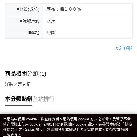
■材質(成分)
表布：棉１００％
■洗滌方式
水洗
■產地
中國
客服
商品相關分類 (1)
洋裝／連身裙
本分類熱銷
全站排行
本網站中使用 cookie，欲查詢有關本網站使用 cookie 方式之詳情，及若您不希
熱門標籤
望在電腦上使用 cookie 時應如何變更電腦的 cookie 設定，請參閱本網站「
隱私
權條款
」之 Cookie 聲明。您繼續使用本網站即表示您同意本公司得按本網站使
用條款之 Cookie 聲明使用 cookie。
了解更多 >