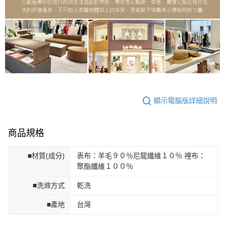
顯示電腦版詳細說明
商品規格
■材質(成分)
表布：羊毛９０％尼龍纖維１０％ 裡布：
聚酯纖維１００％
■洗滌方式
乾洗
■產地
台灣