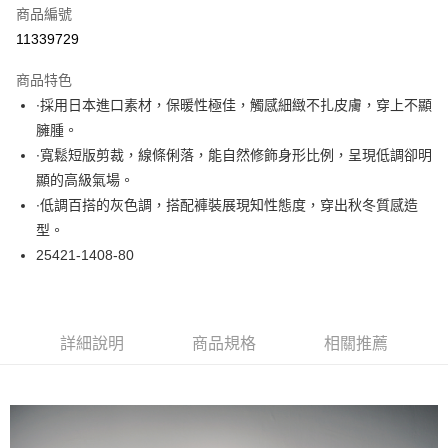
商品編號
超商取貨付款
11339729
LINE Pay
商品特色
Apple Pay
∙採用日本進口素材，保暖性極佳，觸感細緻不扎皮膚，穿上不顯
臃腫。
悠遊付
∙寬鬆短版剪裁，線條俐落，能自然修飾身形比例，呈現低調卻明
大哥付你分期
顯的高級氣場。
相關說明
∙低調百搭的灰色調，搭配褲裝展現知性態度，穿出秋冬質感造
【大哥付你分期使用說明】
型。
ATM付款
1.本服務由台灣大哥大提供，台灣大哥大用戶可立即使用無須另外申請。
25421-1408-80
2.付款方式選擇「大哥付你分期」，訂單成立後會自動跳轉到大哥付的交易
流程，驗證手機門號後，選擇欲分期的期數、繳款截止日，確認付款後即完
運送方式
成交易。
3.實際核准額度、可分期數及費用金額請依後續交易確認頁面所載為準。
全家取貨付款
4.訂單成立30分鐘內，如未前往確認交易或遇審核未通過，訂單將自動取
詳細說明
商品規格
相關推薦
每筆NT$60，滿NT$1,000(含以上)免運費
消。如遇「轉專審核」未通過狀況，表示未達大哥付你分期系統評分，恕無
法說明評估內容。
付款後全家取貨
【繳款方式說明】
1.分期款項不併入電信帳單，「大哥付你分期」於每月結算日後寄送繳費提
每筆NT$60，滿NT$1,000(含以上)免運費
醒簡訊。
2.透過簡訊連結打開帳單後，可選擇「超商條碼／台灣大直營門市／銀行轉
7-11取貨付款