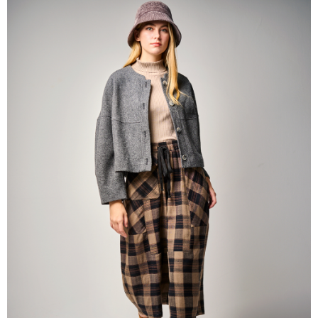
帳／街口支付／iPASS MONEY」等通路繳費。
每筆NT$60，滿NT$1,000(含以上)免運費
【注意事項】
付款後7-11取貨
1.本服務係由「台灣大哥大股份有限公司」（以下簡稱本公司）所提供，讓
用戶於交易時，得透過本服務購買商品或服務，並由商店將買賣／分期付款
每筆NT$60，滿NT$1,000(含以上)免運費
買賣價金債權讓與本公司後，依約使用本公司帳單繳交帳款。
2.基於同意付款使用「大哥付你分期」之契約關係目的，商店將以您的個人
宅配
資料（包含姓名、電話或地址）提供予台灣大哥大進項蒐集、處理及利用，
由本公司與您本人進行分期帳單所需資料之確認、核對及更正。
每筆NT$80，滿NT$1,000(含以上)免運費
3.完整用戶服務條款，請詳閱以下連結：
https://oppay.tw/userRule