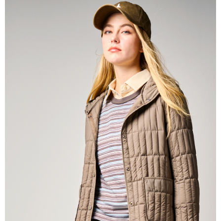
帳／街口支付／iPASS MONEY」等通路繳費。
每筆NT$60，滿NT$1,000(含以上)免運費
【注意事項】
付款後7-11取貨
1.本服務係由「台灣大哥大股份有限公司」（以下簡稱本公司）所提供，讓
用戶於交易時，得透過本服務購買商品或服務，並由商店將買賣／分期付款
每筆NT$60，滿NT$1,000(含以上)免運費
買賣價金債權讓與本公司後，依約使用本公司帳單繳交帳款。
2.基於同意付款使用「大哥付你分期」之契約關係目的，商店將以您的個人
宅配
資料（包含姓名、電話或地址）提供予台灣大哥大進項蒐集、處理及利用，
由本公司與您本人進行分期帳單所需資料之確認、核對及更正。
每筆NT$80，滿NT$1,000(含以上)免運費
3.完整用戶服務條款，請詳閱以下連結：
https://oppay.tw/userRule