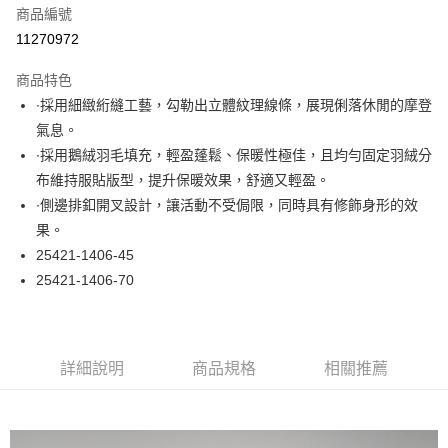
商品編號
超商取貨付款
11270972
LINE Pay
商品特色
Apple Pay
∙採用細緻絎縫工藝，勾勒出立體紋理線條，展現俐落休閒的摩登
氣息。
悠遊付
∙採用鵝絨羽毛填充，輕盈蓬鬆、保暖性極佳，且均勻固定羽絨分
大哥付你分期
布維持服貼版型，提升保暖效果，舒適又輕盈。
相關說明
∙側邊排釦開叉設計，讓活動不受侷限，同時具有修飾身形的效
【大哥付你分期使用說明】
果。
ATM付款
1.本服務由台灣大哥大提供，台灣大哥大用戶可立即使用無須另外申請。
25421-1406-45
2.付款方式選擇「大哥付你分期」，訂單成立後會自動跳轉到大哥付的交易
流程，驗證手機門號後，選擇欲分期的期數、繳款截止日，確認付款後即完
25421-1406-70
運送方式
成交易。
3.實際核准額度、可分期數及費用金額請依後續交易確認頁面所載為準。
全家取貨付款
4.訂單成立30分鐘內，如未前往確認交易或遇審核未通過，訂單將自動取
每筆NT$60，滿NT$1,000(含以上)免運費
消。如遇「轉專審核」未通過狀況，表示未達大哥付你分期系統評分，恕無
法說明評估內容。
詳細說明
商品規格
相關推薦
付款後全家取貨
【繳款方式說明】
1.分期款項不併入電信帳單，「大哥付你分期」於每月結算日後寄送繳費提
每筆NT$60，滿NT$1,000(含以上)免運費
醒簡訊。
2.透過簡訊連結打開帳單後，可選擇「超商條碼／台灣大直營門市／銀行轉
7-11取貨付款