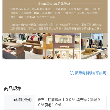
顯示電腦版詳細說明
商品規格
■材質(成分)
表布：尼龍纖維１００％ 填充物：鵝絨９
０％羽毛１０％