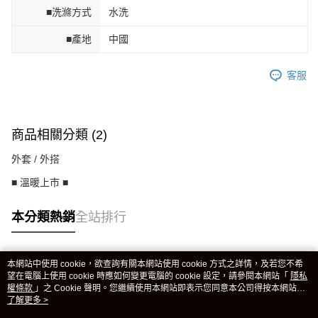
■洗滌方式
水洗
■產地
中國
客服
商品相關分類 (2)
外套 / 外搭
■ 溫暖上市 ■
本分類熱銷
全站排行
本網站中使用 cookie，欲查詢有關本網站使用 cookie 方式之詳情，及若您不希
熱門標籤
望在電腦上使用 cookie 時應如何變更電腦的 cookie 設定，請參閱本網站「
隱私
權條款
」之 Cookie 聲明。您繼續使用本網站即表示您同意本公司得按本網站使
用條款之 Cookie 聲明使用 cookie。
了解更多 >