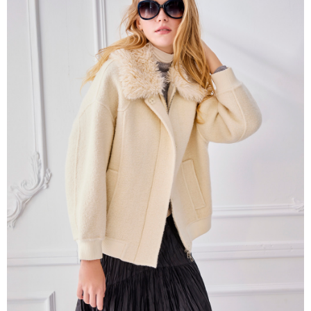
帳／街口支付／iPASS MONEY」等通路繳費。
每筆NT$60，滿NT$1,000(含以上)免運費
【注意事項】
付款後7-11取貨
1.本服務係由「台灣大哥大股份有限公司」（以下簡稱本公司）所提供，讓
用戶於交易時，得透過本服務購買商品或服務，並由商店將買賣／分期付款
每筆NT$60，滿NT$1,000(含以上)免運費
買賣價金債權讓與本公司後，依約使用本公司帳單繳交帳款。
2.基於同意付款使用「大哥付你分期」之契約關係目的，商店將以您的個人
宅配
資料（包含姓名、電話或地址）提供予台灣大哥大進項蒐集、處理及利用，
由本公司與您本人進行分期帳單所需資料之確認、核對及更正。
每筆NT$80，滿NT$1,000(含以上)免運費
3.完整用戶服務條款，請詳閱以下連結：
https://oppay.tw/userRule