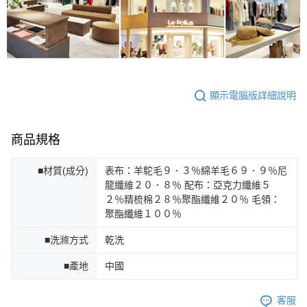
顯示電腦版詳細說明
商品規格
■材質(成分)
表布：羊駝毛９．３％綿羊毛６９．９％尼
龍纖維２０．８％ 配布：亞克力纖維５
２％精梳棉２８％聚酯纖維２０％ 毛領：
聚酯纖維１００％
■洗滌方式
乾洗
■產地
中國
客服