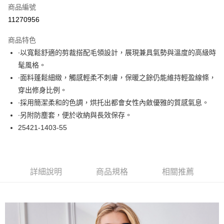
商品編號
超商取貨付款
11270956
LINE Pay
商品特色
Apple Pay
∙以寬鬆舒適的剪裁搭配毛領設計，展現兼具氣勢與溫度的高級時
髦風格。
悠遊付
∙面料蓬鬆細緻，觸感輕柔不刺膚，保暖之餘仍能維持輕盈線條，
大哥付你分期
穿出修身比例。
相關說明
∙採用簡潔柔和的色調，烘托出都會女性內斂優雅的質感氣息。
【大哥付你分期使用說明】
∙另附防塵套，便於收納與長效保存。
ATM付款
1.本服務由台灣大哥大提供，台灣大哥大用戶可立即使用無須另外申請。
25421-1403-55
2.付款方式選擇「大哥付你分期」，訂單成立後會自動跳轉到大哥付的交易
流程，驗證手機門號後，選擇欲分期的期數、繳款截止日，確認付款後即完
運送方式
成交易。
3.實際核准額度、可分期數及費用金額請依後續交易確認頁面所載為準。
全家取貨付款
4.訂單成立30分鐘內，如未前往確認交易或遇審核未通過，訂單將自動取
詳細說明
商品規格
相關推薦
每筆NT$60，滿NT$1,000(含以上)免運費
消。如遇「轉專審核」未通過狀況，表示未達大哥付你分期系統評分，恕無
法說明評估內容。
付款後全家取貨
【繳款方式說明】
1.分期款項不併入電信帳單，「大哥付你分期」於每月結算日後寄送繳費提
每筆NT$60，滿NT$1,000(含以上)免運費
醒簡訊。
2.透過簡訊連結打開帳單後，可選擇「超商條碼／台灣大直營門市／銀行轉
7-11取貨付款