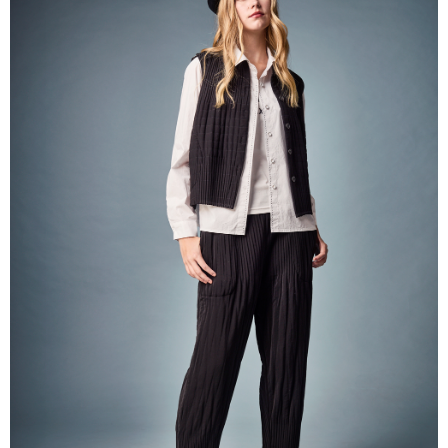
帳／街口支付／iPASS MONEY」等通路繳費。
每筆NT$60，滿NT$1,000(含以上)免運費
【注意事項】
付款後7-11取貨
1.本服務係由「台灣大哥大股份有限公司」（以下簡稱本公司）所提供，讓
用戶於交易時，得透過本服務購買商品或服務，並由商店將買賣／分期付款
每筆NT$60，滿NT$1,000(含以上)免運費
買賣價金債權讓與本公司後，依約使用本公司帳單繳交帳款。
2.基於同意付款使用「大哥付你分期」之契約關係目的，商店將以您的個人
宅配
資料（包含姓名、電話或地址）提供予台灣大哥大進項蒐集、處理及利用，
由本公司與您本人進行分期帳單所需資料之確認、核對及更正。
每筆NT$80，滿NT$1,000(含以上)免運費
3.完整用戶服務條款，請詳閱以下連結：
https://oppay.tw/userRule