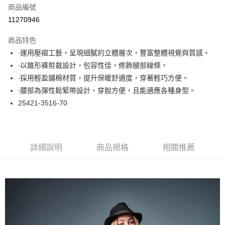
商品編號
超商取貨付款
11270946
LINE Pay
商品特色
Apple Pay
∙運用壓褶工藝，呈現細膩的立體層次，豐富整體視覺與質感。
∙以錐形褲剪裁設計，包容性佳，修飾腿部線條。
悠遊付
∙採用輕盈鋪棉材質，提升保暖舒適度，穿著輕巧方便。
大哥付你分期
∙腰部為彈性鬆緊帶設計，穿脫方便，且能適應各種身型。
相關說明
25421-3516-70
【大哥付你分期使用說明】
ATM付款
1.本服務由台灣大哥大提供，台灣大哥大用戶可立即使用無須另外申請。
2.付款方式選擇「大哥付你分期」，訂單成立後會自動跳轉到大哥付的交易
流程，驗證手機門號後，選擇欲分期的期數、繳款截止日，確認付款後即完
運送方式
詳細說明
商品規格
相關推薦
成交易。
3.實際核准額度、可分期數及費用金額請依後續交易確認頁面所載為準。
全家取貨付款
4.訂單成立30分鐘內，如未前往確認交易或遇審核未通過，訂單將自動取
每筆NT$60，滿NT$1,000(含以上)免運費
消。如遇「轉專審核」未通過狀況，表示未達大哥付你分期系統評分，恕無
法說明評估內容。
付款後全家取貨
【繳款方式說明】
1.分期款項不併入電信帳單，「大哥付你分期」於每月結算日後寄送繳費提
每筆NT$60，滿NT$1,000(含以上)免運費
醒簡訊。
2.透過簡訊連結打開帳單後，可選擇「超商條碼／台灣大直營門市／銀行轉
7-11取貨付款