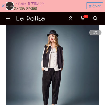
Le Polka 首下載APP
開啟APP
加入會員 享四重禮
0
1
/
1