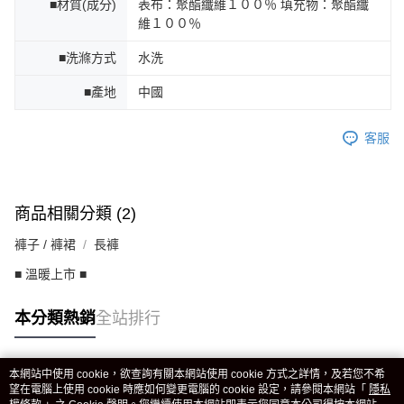
■材質(成分)
表布：聚酯纖維１００％ 填充物：聚酯纖
維１００％
■洗滌方式
水洗
■產地
中國
客服
商品相關分類 (2)
褲子 / 褲裙
長褲
■ 溫暖上市 ■
本分類熱銷
全站排行
本網站中使用 cookie，欲查詢有關本網站使用 cookie 方式之詳情，及若您不希
熱門標籤
望在電腦上使用 cookie 時應如何變更電腦的 cookie 設定，請參閱本網站「
隱私