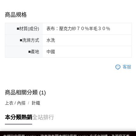
商品規格
■材質(成分)
表布：壓克力紗７０％羊毛３０％
■洗滌方式
水洗
■產地
中國
客服
商品相關分類 (1)
上衣 / 內搭
針織
本分類熱銷
全站排行