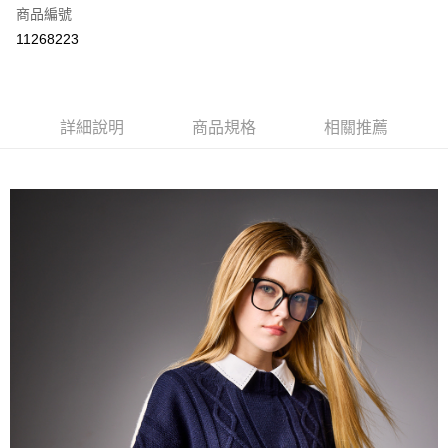
商品編號
超商取貨付款
11268223
LINE Pay
Apple Pay
詳細說明
商品規格
相關推薦
悠遊付
大哥付你分期
相關說明
【大哥付你分期使用說明】
ATM付款
1.本服務由台灣大哥大提供，台灣大哥大用戶可立即使用無須另外申請。
2.付款方式選擇「大哥付你分期」，訂單成立後會自動跳轉到大哥付的交易
流程，驗證手機門號後，選擇欲分期的期數、繳款截止日，確認付款後即完
運送方式
成交易。
3.實際核准額度、可分期數及費用金額請依後續交易確認頁面所載為準。
全家取貨付款
4.訂單成立30分鐘內，如未前往確認交易或遇審核未通過，訂單將自動取
每筆NT$60，滿NT$1,000(含以上)免運費
消。如遇「轉專審核」未通過狀況，表示未達大哥付你分期系統評分，恕無
法說明評估內容。
付款後全家取貨
【繳款方式說明】
1.分期款項不併入電信帳單，「大哥付你分期」於每月結算日後寄送繳費提
每筆NT$60，滿NT$1,000(含以上)免運費
醒簡訊。
2.透過簡訊連結打開帳單後，可選擇「超商條碼／台灣大直營門市／銀行轉
7-11取貨付款