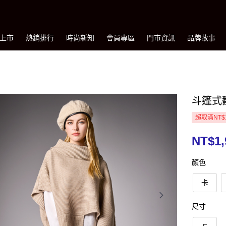
上市
熱銷排行
時尚新知
會員專區
門市資訊
品牌故事
斗篷式
超取滿NT$
NT$1,
顏色
卡
尺寸