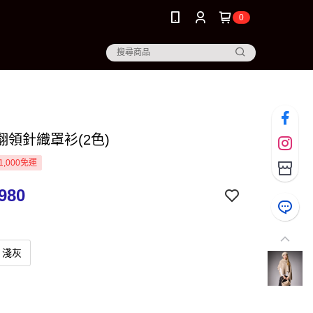
0
翻領針織罩衫(2色)
1,000免運
980
淺灰