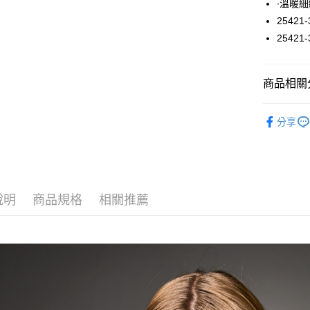
∙溫暖
悠遊付
25421-
25421-
大哥付你
相關說明
【大哥付
ATM付款
商品相關分
1.本服務
2.付款方
流程，驗
外套 / 外
完成交易
分享
運送方式
3.實際核
4.訂單成
全家取貨
消。如遇
每筆NT$6
無法說明
【繳款方
付款後全
1.分期款
說明
商品規格
相關推薦
醒簡訊。
每筆NT$6
2.透過簡
帳／街口支
7-11取貨
【注意事
每筆NT$6
1.本服務
用戶於交
付款後7-1
款買賣價
每筆NT$6
2.基於同