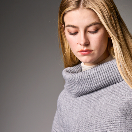
資料（包
宅配
用，由本
3.完整用
每筆NT$8