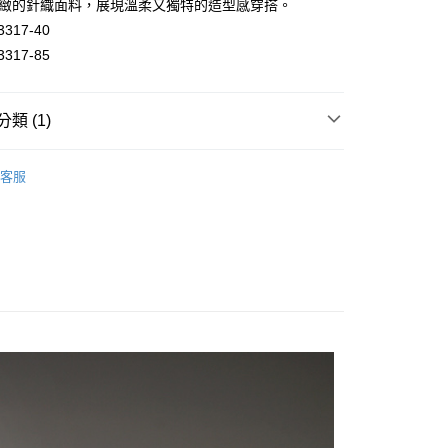
細緻的針織面料，展現溫柔又獨特的造型感穿搭。
3317-40
3317-85
分期
你分期使用說明】
類 (1)
由台灣大哥大提供，台灣大哥大用戶可立即使用無須另外申請。
式選擇「大哥付你分期」，訂單成立後會自動跳轉到大哥付的交易
證手機門號後，選擇欲分期的期數、繳款截止日，確認付款後即
搭
。
客服
准額度、可分期數及費用金額請依後續交易確認頁面所載為準。
立30分鐘內，如未前往確認交易或遇審核未通過，訂單將自動取
付款
「轉專審核」未通過狀況，表示未達大哥付你分期系統評分，恕
0，滿NT$1,000(含以上)免運費
評估內容。
式說明】
家取貨
項不併入電信帳單，「大哥付你分期」於每月結算日後寄送繳費提
0，滿NT$1,000(含以上)免運費
訊連結打開帳單後，可選擇「超商條碼／台灣大直營門市／銀行轉
付／iPASS MONEY」等通路繳費。
付款
項】
0，滿NT$1,000(含以上)免運費
係由「台灣大哥大股份有限公司」（以下簡稱本公司）所提供，讓
易時，得透過本服務購買商品或服務，並由商店將買賣／分期付
1取貨
金債權讓與本公司後，依約使用本公司帳單繳交帳款。
0，滿NT$1,000(含以上)免運費
意付款使用「大哥付你分期」之契約關係目的，商店將以您的個人