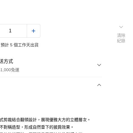
清除
紀錄
預計 5 個工作天出貨
送方式
1,000免運
次付款
付款
篷式剪裁結合翻領設計，展現優雅大方的立體層次。
為不對稱造型，形成自然垂下的披肩效果。