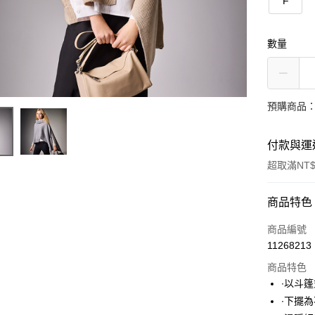
F
數量
預購商品：
付款與運
超取滿NT$
付款方式
商品特色
信用卡一
商品編號
11268213
超商取貨
商品特色
LINE Pay
∙以斗
∙下擺
Apple Pay