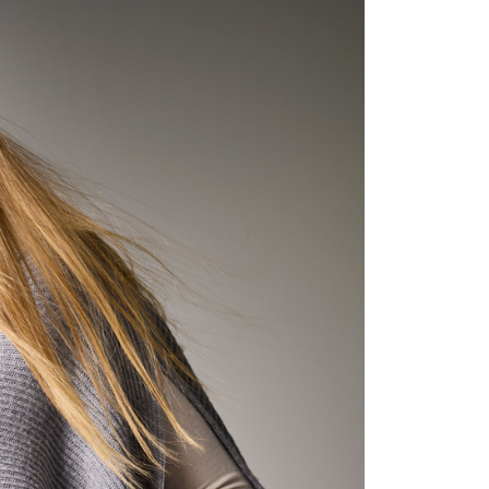
含姓名、電話或地址）提供予台灣大哥大進項蒐集、處理及利
公司與您本人進行分期帳單所需資料之確認、核對及更正。
戶服務條款，請詳閱以下連結：
https://oppay.tw/userRule
0，滿NT$1,000(含以上)免運費