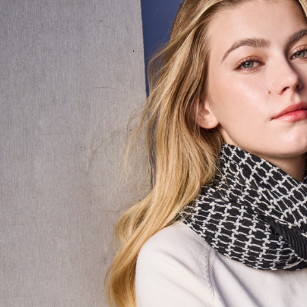
資料（包
宅配
用，由本
3.完整用
每筆NT$8