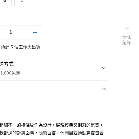
M
L
清除
紀錄
預計 5 個工作天出貨
送方式
1,000免運
次付款
付款
白粗細不一的橫條紋作為設計，展現經典又俐落的氣質。
柔軟舒適的針織面料，簡約百搭，休閒風或通勤穿搭皆合