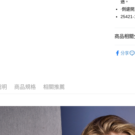
適。
悠遊付
∙側邊
25421-
大哥付你
相關說明
【大哥付
ATM付款
商品相關分
1.本服務
2.付款方
流程，驗
上衣 / 內
完成交易
分享
運送方式
3.實際核
4.訂單成
全家取貨
消。如遇
每筆NT$6
無法說明
【繳款方
付款後全
1.分期款
說明
商品規格
相關推薦
醒簡訊。
每筆NT$6
2.透過簡
帳／街口支
7-11取貨
【注意事
每筆NT$6
1.本服務
用戶於交
付款後7-1
款買賣價
每筆NT$6
2.基於同