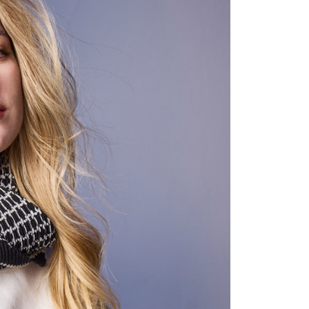
含姓名、電話或地址）提供予台灣大哥大進項蒐集、處理及利
公司與您本人進行分期帳單所需資料之確認、核對及更正。
戶服務條款，請詳閱以下連結：
https://oppay.tw/userRule
0，滿NT$1,000(含以上)免運費