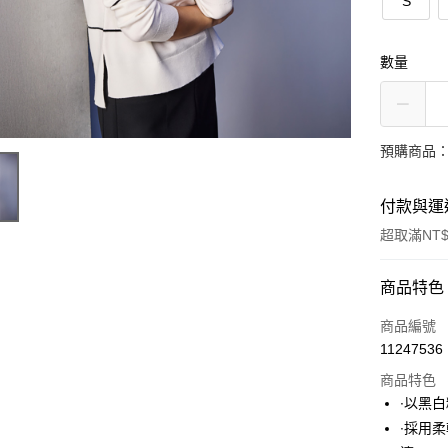
S
數量
預購商品：
付款與運
超取滿NT$
付款方式
商品特色
信用卡一
商品編號
11247536
超商取貨
商品特色
LINE Pay
∙以黑
∙採用
Apple Pay