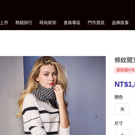
上市
熱銷排行
時尚新知
會員專區
門市資訊
品牌故事
條紋開
超取滿NT$
NT$1,
顏色
米
尺寸