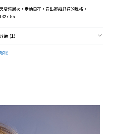
開叉增添層次，走動自在，穿出輕鬆舒適的風格。
1327-55
分期
你分期使用說明】
類 (1)
由台灣大哥大提供，台灣大哥大用戶可立即使用無須另外申請。
式選擇「大哥付你分期」，訂單成立後會自動跳轉到大哥付的交易
證手機門號後，選擇欲分期的期數、繳款截止日，確認付款後即
搭
針織
。
客服
准額度、可分期數及費用金額請依後續交易確認頁面所載為準。
立30分鐘內，如未前往確認交易或遇審核未通過，訂單將自動取
付款
「轉專審核」未通過狀況，表示未達大哥付你分期系統評分，恕
0，滿NT$1,000(含以上)免運費
評估內容。
式說明】
家取貨
項不併入電信帳單，「大哥付你分期」於每月結算日後寄送繳費提
0，滿NT$1,000(含以上)免運費
訊連結打開帳單後，可選擇「超商條碼／台灣大直營門市／銀行轉
付／iPASS MONEY」等通路繳費。
付款
項】
0，滿NT$1,000(含以上)免運費
係由「台灣大哥大股份有限公司」（以下簡稱本公司）所提供，讓
易時，得透過本服務購買商品或服務，並由商店將買賣／分期付
1取貨
金債權讓與本公司後，依約使用本公司帳單繳交帳款。
0，滿NT$1,000(含以上)免運費
意付款使用「大哥付你分期」之契約關係目的，商店將以您的個人