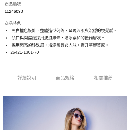
商品編號
超商取貨付款
11246093
LINE Pay
商品特色
Apple Pay
∙黑白撞色設計，整體造型俐落，呈現溫柔與沉穩的視覺感。
∙領口與開襟處採用波浪線條，增添柔和的優雅層次。
悠遊付
∙採用閃亮的珍珠釦，增添氣質女人味，提升整體質感。
大哥付你分期
25421-1301-70
相關說明
【大哥付你分期使用說明】
ATM付款
1.本服務由台灣大哥大提供，台灣大哥大用戶可立即使用無須另外申請。
2.付款方式選擇「大哥付你分期」，訂單成立後會自動跳轉到大哥付的交易
詳細說明
商品規格
相關推薦
流程，驗證手機門號後，選擇欲分期的期數、繳款截止日，確認付款後即完
運送方式
成交易。
3.實際核准額度、可分期數及費用金額請依後續交易確認頁面所載為準。
全家取貨付款
4.訂單成立30分鐘內，如未前往確認交易或遇審核未通過，訂單將自動取
每筆NT$60，滿NT$1,000(含以上)免運費
消。如遇「轉專審核」未通過狀況，表示未達大哥付你分期系統評分，恕無
法說明評估內容。
付款後全家取貨
【繳款方式說明】
1.分期款項不併入電信帳單，「大哥付你分期」於每月結算日後寄送繳費提
每筆NT$60，滿NT$1,000(含以上)免運費
醒簡訊。
2.透過簡訊連結打開帳單後，可選擇「超商條碼／台灣大直營門市／銀行轉
7-11取貨付款