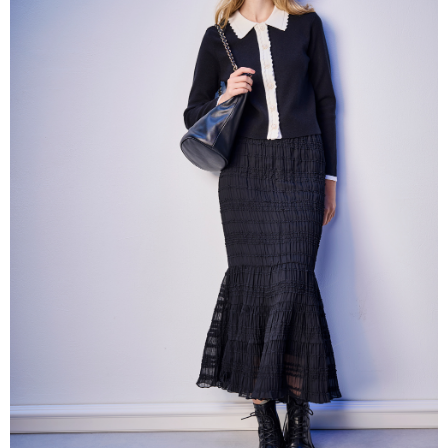
帳／街口支付／iPASS MONEY」等通路繳費。
每筆NT$60，滿NT$1,000(含以上)免運費
【注意事項】
付款後7-11取貨
1.本服務係由「台灣大哥大股份有限公司」（以下簡稱本公司）所提供，讓
用戶於交易時，得透過本服務購買商品或服務，並由商店將買賣／分期付款
每筆NT$60，滿NT$1,000(含以上)免運費
買賣價金債權讓與本公司後，依約使用本公司帳單繳交帳款。
2.基於同意付款使用「大哥付你分期」之契約關係目的，商店將以您的個人
宅配
資料（包含姓名、電話或地址）提供予台灣大哥大進項蒐集、處理及利用，
由本公司與您本人進行分期帳單所需資料之確認、核對及更正。
每筆NT$80，滿NT$1,000(含以上)免運費
3.完整用戶服務條款，請詳閱以下連結：
https://oppay.tw/userRule