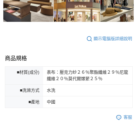
顯示電腦版詳細說明
商品規格
■材質(成分)
表布：壓克力紗２６％聚酯纖維２９％尼龍
纖維２０％莫代爾嫘縈２５％
■洗滌方式
水洗
■產地
中國
客服