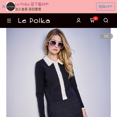
Le Polka 首下載APP
開啟APP
加入會員 享四重禮
0
1
/
1