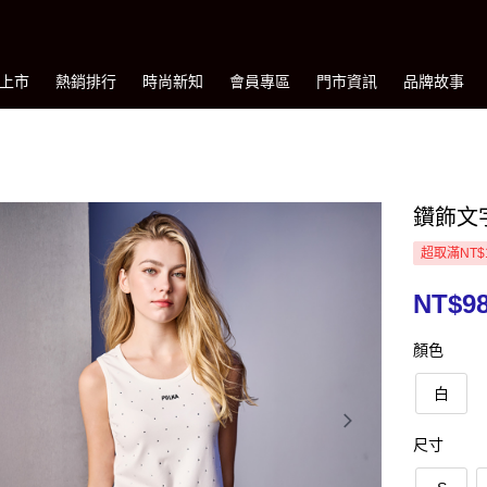
上市
熱銷排行
時尚新知
會員專區
門市資訊
品牌故事
鑽飾文
超取滿NT$
NT$9
顏色
白
尺寸