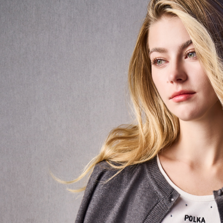
資料（包
宅配
用，由本
3.完整用
每筆NT$8