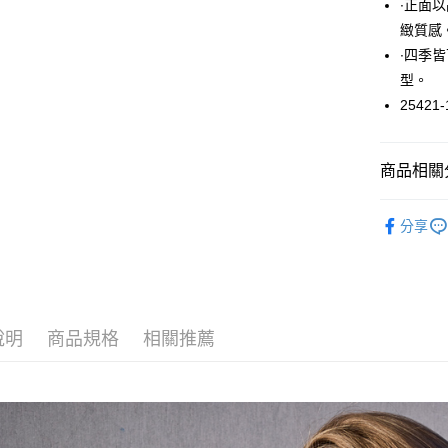
∙正面
悠遊付
緻質感
∙四季
大哥付你
型。
相關說明
【大哥付
25421-
ATM付款
1.本服務
2.付款方
流程，驗
商品相關分
完成交易
運送方式
3.實際核
上衣 / 內
4.訂單成
全家取貨
分享
消。如遇
每筆NT$6
無法說明
【繳款方
付款後全
1.分期款
醒簡訊。
每筆NT$6
2.透過簡
說明
商品規格
相關推薦
帳／街口支
7-11取貨
【注意事
每筆NT$6
1.本服務
用戶於交
付款後7-1
款買賣價
每筆NT$6
2.基於同