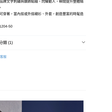
以品牌文字刺繡與鑽飾點綴，閃耀動人，瞬間提升整體精
。
皆可穿著，當內搭或外搭襯衫、外套，創造豐富的時髦造
分期
你分期使用說明】
1204-50
由台灣大哥大提供，台灣大哥大用戶可立即使用無須另外申請。
式選擇「大哥付你分期」，訂單成立後會自動跳轉到大哥付的交易
證手機門號後，選擇欲分期的期數、繳款截止日，確認付款後即
類 (1)
。
准額度、可分期數及費用金額請依後續交易確認頁面所載為準。
搭
無袖
立30分鐘內，如未前往確認交易或遇審核未通過，訂單將自動取
付款
客服
「轉專審核」未通過狀況，表示未達大哥付你分期系統評分，恕
0，滿NT$1,000(含以上)免運費
評估內容。
式說明】
家取貨
項不併入電信帳單，「大哥付你分期」於每月結算日後寄送繳費提
0，滿NT$1,000(含以上)免運費
訊連結打開帳單後，可選擇「超商條碼／台灣大直營門市／銀行轉
付／iPASS MONEY」等通路繳費。
付款
項】
0，滿NT$1,000(含以上)免運費
係由「台灣大哥大股份有限公司」（以下簡稱本公司）所提供，讓
易時，得透過本服務購買商品或服務，並由商店將買賣／分期付
1取貨
金債權讓與本公司後，依約使用本公司帳單繳交帳款。
0，滿NT$1,000(含以上)免運費
意付款使用「大哥付你分期」之契約關係目的，商店將以您的個人