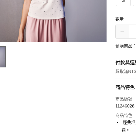
S
數量
預購商品：
付款與運
超取滿NT$
付款方式
商品特色
信用卡一
商品編號
11246028
超商取貨
商品特色
LINE Pay
∙經典
適。
Apple Pay