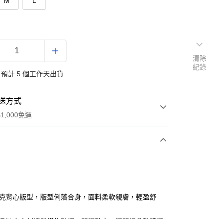
M
L
清除
紀錄
預計 5 個工作天出貨
送方式
1,000免運
次付款
付款
坦克背心版型，版型俐落合身，面料柔軟親膚，輕盈舒