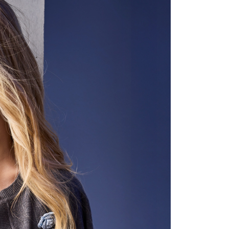
含姓名、電話或地址）提供予台灣大哥大進項蒐集、處理及利
公司與您本人進行分期帳單所需資料之確認、核對及更正。
戶服務條款，請詳閱以下連結：
https://oppay.tw/userRule
0，滿NT$1,000(含以上)免運費