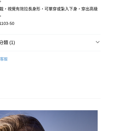
。
剪裁，視覺有效拉長身形，可單穿或紮入下身，穿出高級
。
分期
1103-50
你分期使用說明】
由台灣大哥大提供，台灣大哥大用戶可立即使用無須另外申請。
式選擇「大哥付你分期」，訂單成立後會自動跳轉到大哥付的交易
類 (1)
證手機門號後，選擇欲分期的期數、繳款截止日，確認付款後即
。
搭
雪紡
准額度、可分期數及費用金額請依後續交易確認頁面所載為準。
客服
立30分鐘內，如未前往確認交易或遇審核未通過，訂單將自動取
付款
「轉專審核」未通過狀況，表示未達大哥付你分期系統評分，恕
0，滿NT$1,000(含以上)免運費
評估內容。
式說明】
家取貨
項不併入電信帳單，「大哥付你分期」於每月結算日後寄送繳費提
0，滿NT$1,000(含以上)免運費
訊連結打開帳單後，可選擇「超商條碼／台灣大直營門市／銀行轉
付／iPASS MONEY」等通路繳費。
付款
項】
0，滿NT$1,000(含以上)免運費
係由「台灣大哥大股份有限公司」（以下簡稱本公司）所提供，讓
易時，得透過本服務購買商品或服務，並由商店將買賣／分期付
1取貨
金債權讓與本公司後，依約使用本公司帳單繳交帳款。
0，滿NT$1,000(含以上)免運費
意付款使用「大哥付你分期」之契約關係目的，商店將以您的個人