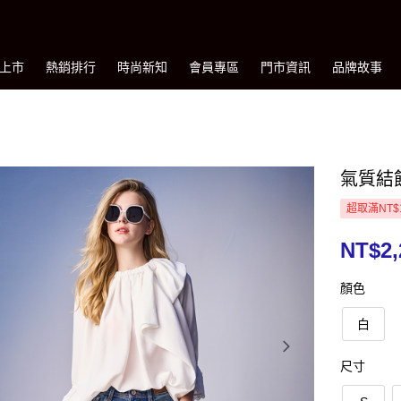
上市
熱銷排行
時尚新知
會員專區
門市資訊
品牌故事
氣質結
超取滿NT$
NT$2,
顏色
白
尺寸