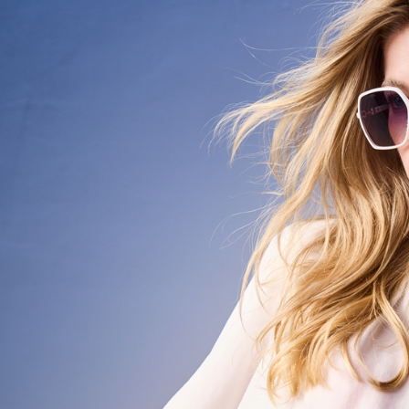
資料（包
宅配
用，由本
3.完整用
每筆NT$8