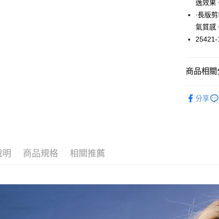
逸效果
悠遊付
∙長版
氣質感
大哥付你
25421-
相關說明
【大哥付
ATM付款
1.本服務
2.付款方
商品相關分
流程，驗
完成交易
運送方式
上衣 / 內
3.實際核
分享
4.訂單成
全家取貨
消。如遇
每筆NT$6
無法說明
【繳款方
付款後全
1.分期款
醒簡訊。
每筆NT$6
說明
商品規格
相關推薦
2.透過簡
帳／街口支
7-11取貨
【注意事
每筆NT$6
1.本服務
用戶於交
付款後7-1
款買賣價
每筆NT$6
2.基於同