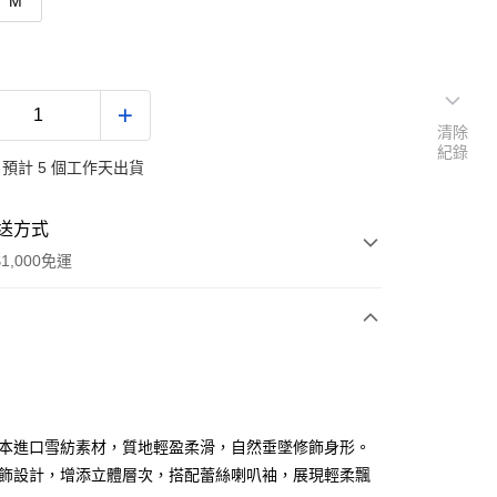
M
清除
紀錄
預計 5 個工作天出貨
送方式
1,000免運
次付款
付款
日本進口雪紡素材，質地輕盈柔滑，自然垂墜修飾身形。
結飾設計，增添立體層次，搭配蕾絲喇叭袖，展現輕柔飄