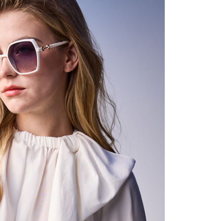
含姓名、電話或地址）提供予台灣大哥大進項蒐集、處理及利
公司與您本人進行分期帳單所需資料之確認、核對及更正。
戶服務條款，請詳閱以下連結：
https://oppay.tw/userRule
0，滿NT$1,000(含以上)免運費