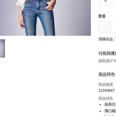
S
數量
預購商品：
付款與運
超取滿NT$
付款方式
商品特色
信用卡一
商品編號
11245847
超商取貨
商品特色
LINE Pay
∙採用
∙領口
Apple Pay