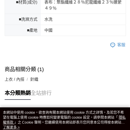
■材質(成分)
表布：聚酯纖維２８％尼龍纖維２３％嫘縈
４９％
■洗滌方式
水洗
■產地
中國
客服
商品相關分類 (1)
上衣 / 內搭
針織
本分類熱銷
全站排行
本網站中使用 cookie，欲查詢有關本網站使用 cookie 方式之詳情，及若您不希
熱門標籤
望在電腦上使用 cookie 時應如何變更電腦的 cookie 設定，請參閱本網站「
隱私
權條款
」之 Cookie 聲明。您繼續使用本網站即表示您同意本公司得按本網站使
用條款之 Cookie 聲明使用 cookie。
了解更多 >