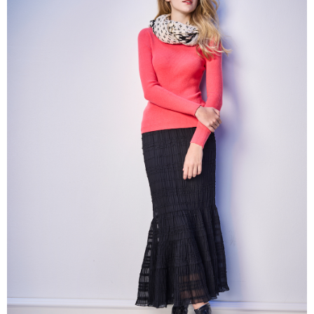
帳／街口支付／iPASS MONEY」等通路繳費。
每筆NT$60，滿NT$1,000(含以上)免運費
【注意事項】
付款後7-11取貨
1.本服務係由「台灣大哥大股份有限公司」（以下簡稱本公司）所提供，讓
用戶於交易時，得透過本服務購買商品或服務，並由商店將買賣／分期付款
每筆NT$60，滿NT$1,000(含以上)免運費
買賣價金債權讓與本公司後，依約使用本公司帳單繳交帳款。
2.基於同意付款使用「大哥付你分期」之契約關係目的，商店將以您的個人
宅配
資料（包含姓名、電話或地址）提供予台灣大哥大進項蒐集、處理及利用，
由本公司與您本人進行分期帳單所需資料之確認、核對及更正。
每筆NT$80，滿NT$1,000(含以上)免運費
3.完整用戶服務條款，請詳閱以下連結：
https://oppay.tw/userRule