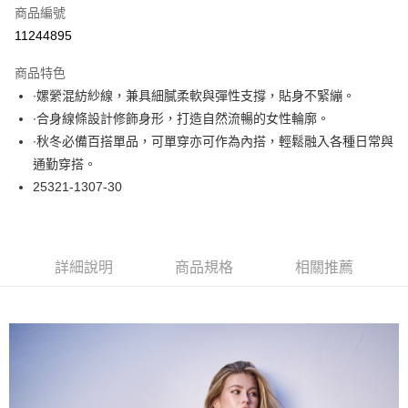
商品編號
超商取貨付款
11244895
LINE Pay
商品特色
Apple Pay
∙嫘縈混紡紗線，兼具細膩柔軟與彈性支撐，貼身不緊繃。
∙合身線條設計修飾身形，打造自然流暢的女性輪廓。
悠遊付
∙秋冬必備百搭單品，可單穿亦可作為內搭，輕鬆融入各種日常與
大哥付你分期
通勤穿搭。
相關說明
25321-1307-30
【大哥付你分期使用說明】
ATM付款
1.本服務由台灣大哥大提供，台灣大哥大用戶可立即使用無須另外申請。
2.付款方式選擇「大哥付你分期」，訂單成立後會自動跳轉到大哥付的交易
流程，驗證手機門號後，選擇欲分期的期數、繳款截止日，確認付款後即完
運送方式
詳細說明
商品規格
相關推薦
成交易。
3.實際核准額度、可分期數及費用金額請依後續交易確認頁面所載為準。
全家取貨付款
4.訂單成立30分鐘內，如未前往確認交易或遇審核未通過，訂單將自動取
每筆NT$60，滿NT$1,000(含以上)免運費
消。如遇「轉專審核」未通過狀況，表示未達大哥付你分期系統評分，恕無
法說明評估內容。
付款後全家取貨
【繳款方式說明】
1.分期款項不併入電信帳單，「大哥付你分期」於每月結算日後寄送繳費提
每筆NT$60，滿NT$1,000(含以上)免運費
醒簡訊。
2.透過簡訊連結打開帳單後，可選擇「超商條碼／台灣大直營門市／銀行轉
7-11取貨付款