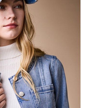
含姓名、電話或地址）提供予台灣大哥大進項蒐集、處理及利
公司與您本人進行分期帳單所需資料之確認、核對及更正。
戶服務條款，請詳閱以下連結：
https://oppay.tw/userRule
0，滿NT$1,000(含以上)免運費