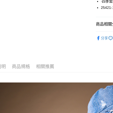
∙四季
悠遊付
25421-
大哥付你
相關說明
商品相關分
【大哥付
ATM付款
1.本服務
外套 / 外
2.付款方
分享
流程，驗
完成交易
運送方式
3.實際核
4.訂單成
全家取貨
消。如遇
每筆NT$6
無法說明
說明
商品規格
相關推薦
【繳款方
付款後全
1.分期款
醒簡訊。
每筆NT$6
2.透過簡
帳／街口支
7-11取貨
【注意事
每筆NT$6
1.本服務
用戶於交
付款後7-1
款買賣價
每筆NT$6
2.基於同