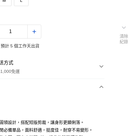
M
L
清除
紀錄
預計 5 個工作天出貨
送方式
1,000免運
次付款
付款
以圓領設計，搭配短版剪裁，讓身形更顯俐落。
休閒必備單品，面料舒適，挺度佳，耐穿不易變形。