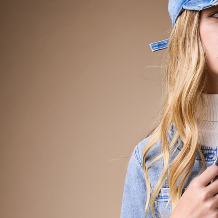
資料（包
宅配
用，由本
3.完整用
每筆NT$8