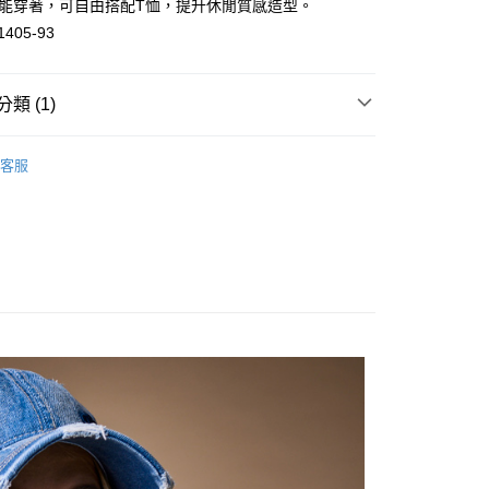
皆能穿著，可自由搭配T恤，提升休閒質感造型。
1405-93
分期
類 (1)
你分期使用說明】
由台灣大哥大提供，台灣大哥大用戶可立即使用無須另外申請。
搭
式選擇「大哥付你分期」，訂單成立後會自動跳轉到大哥付的交易
客服
證手機門號後，選擇欲分期的期數、繳款截止日，確認付款後即
。
准額度、可分期數及費用金額請依後續交易確認頁面所載為準。
立30分鐘內，如未前往確認交易或遇審核未通過，訂單將自動取
付款
「轉專審核」未通過狀況，表示未達大哥付你分期系統評分，恕
0，滿NT$1,000(含以上)免運費
評估內容。
式說明】
家取貨
項不併入電信帳單，「大哥付你分期」於每月結算日後寄送繳費提
0，滿NT$1,000(含以上)免運費
訊連結打開帳單後，可選擇「超商條碼／台灣大直營門市／銀行轉
付／iPASS MONEY」等通路繳費。
付款
項】
0，滿NT$1,000(含以上)免運費
係由「台灣大哥大股份有限公司」（以下簡稱本公司）所提供，讓
易時，得透過本服務購買商品或服務，並由商店將買賣／分期付
1取貨
金債權讓與本公司後，依約使用本公司帳單繳交帳款。
0，滿NT$1,000(含以上)免運費
意付款使用「大哥付你分期」之契約關係目的，商店將以您的個人