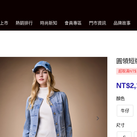
上市
熱銷排行
時尚新知
會員專區
門市資訊
品牌故事
圓領短
超取滿NT$
NT$2,
顏色
牛仔
尺寸