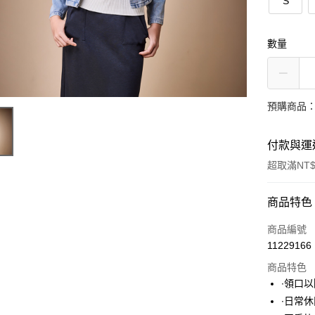
S
數量
預購商品：
付款與運
超取滿NT$
付款方式
商品特色
信用卡一
商品編號
11229166
超商取貨
商品特色
LINE Pay
∙領口
∙日常
Apple Pay