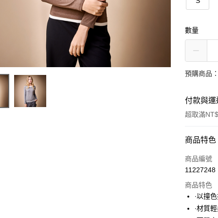
S
數量
預購商品：
付款與運
超取滿NT$
付款方式
商品特色
信用卡一
商品編號
11227248
超商取貨
商品特色
LINE Pay
∙以撞
∙材質
Apple Pay