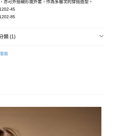
穿，亦可外搭襯衫或外套，作為多層次的穿搭造型。
1202-45
1202-85
分期
你分期使用說明】
類 (1)
由台灣大哥大提供，台灣大哥大用戶可立即使用無須另外申請。
式選擇「大哥付你分期」，訂單成立後會自動跳轉到大哥付的交易
證手機門號後，選擇欲分期的期數、繳款截止日，確認付款後即
搭
長袖
。
客服
准額度、可分期數及費用金額請依後續交易確認頁面所載為準。
立30分鐘內，如未前往確認交易或遇審核未通過，訂單將自動取
付款
「轉專審核」未通過狀況，表示未達大哥付你分期系統評分，恕
0，滿NT$1,000(含以上)免運費
評估內容。
式說明】
家取貨
項不併入電信帳單，「大哥付你分期」於每月結算日後寄送繳費提
0，滿NT$1,000(含以上)免運費
訊連結打開帳單後，可選擇「超商條碼／台灣大直營門市／銀行轉
付／iPASS MONEY」等通路繳費。
付款
項】
0，滿NT$1,000(含以上)免運費
係由「台灣大哥大股份有限公司」（以下簡稱本公司）所提供，讓
易時，得透過本服務購買商品或服務，並由商店將買賣／分期付
1取貨
金債權讓與本公司後，依約使用本公司帳單繳交帳款。
0，滿NT$1,000(含以上)免運費
意付款使用「大哥付你分期」之契約關係目的，商店將以您的個人