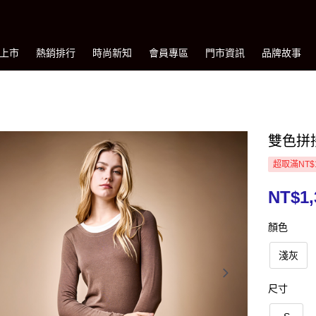
上市
熱銷排行
時尚新知
會員專區
門市資訊
品牌故事
雙色拼
超取滿NT$
NT$1,
顏色
淺灰
尺寸