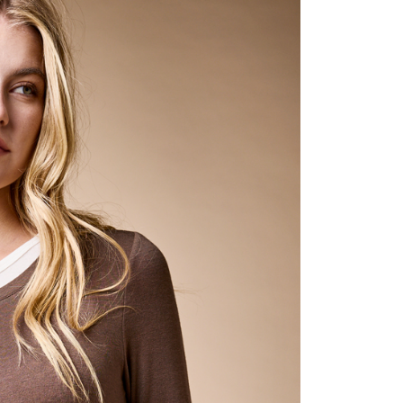
含姓名、電話或地址）提供予台灣大哥大進項蒐集、處理及利
公司與您本人進行分期帳單所需資料之確認、核對及更正。
戶服務條款，請詳閱以下連結：
https://oppay.tw/userRule
0，滿NT$1,000(含以上)免運費