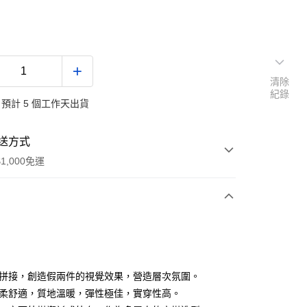
清除
紀錄
預計 5 個工作天出貨
送方式
1,000免運
次付款
付款
色拼接，創造假兩件的視覺效果，營造層次氛圍。
輕柔舒適，質地溫暖，彈性極佳，實穿性高。