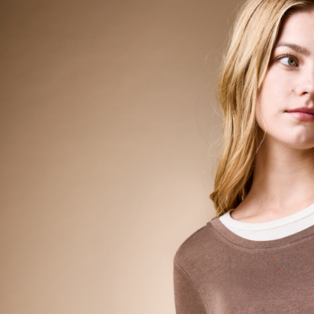
資料（包
宅配
用，由本
3.完整用
每筆NT$8