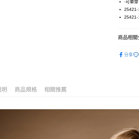
∙可單
悠遊付
25421-
25421-
大哥付你
相關說明
【大哥付
ATM付款
商品相關分
1.本服務
2.付款方
流程，驗
上衣 / 內
完成交易
分享
運送方式
3.實際核
4.訂單成
全家取貨
消。如遇
每筆NT$6
無法說明
【繳款方
付款後全
1.分期款
說明
商品規格
相關推薦
醒簡訊。
每筆NT$6
2.透過簡
帳／街口支
7-11取貨
【注意事
每筆NT$6
1.本服務
用戶於交
付款後7-1
款買賣價
每筆NT$6
2.基於同