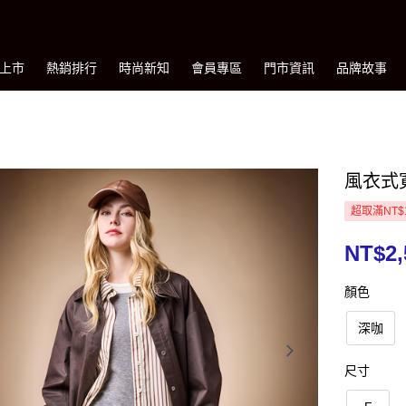
上市
熱銷排行
時尚新知
會員專區
門市資訊
品牌故事
風衣式
超取滿NT$
NT$2,
顏色
深咖
尺寸