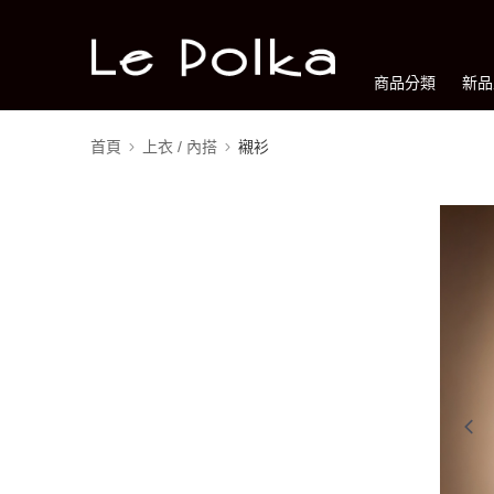
商品分類
新品
首頁
上衣 / 內搭
襯衫