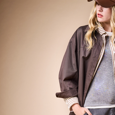
資料（包
宅配
用，由本
3.完整用
每筆NT$8