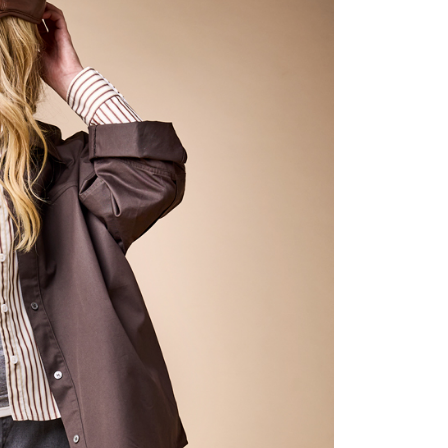
含姓名、電話或地址）提供予台灣大哥大進項蒐集、處理及利
公司與您本人進行分期帳單所需資料之確認、核對及更正。
戶服務條款，請詳閱以下連結：
https://oppay.tw/userRule
0，滿NT$1,000(含以上)免運費