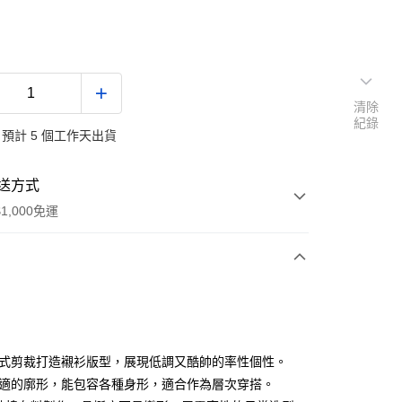
清除
紀錄
預計 5 個工作天出貨
送方式
1,000免運
次付款
付款
衣式剪裁打造襯衫版型，展現低調又酷帥的率性個性。
舒適的廓形，能包容各種身形，適合作為層次穿搭。