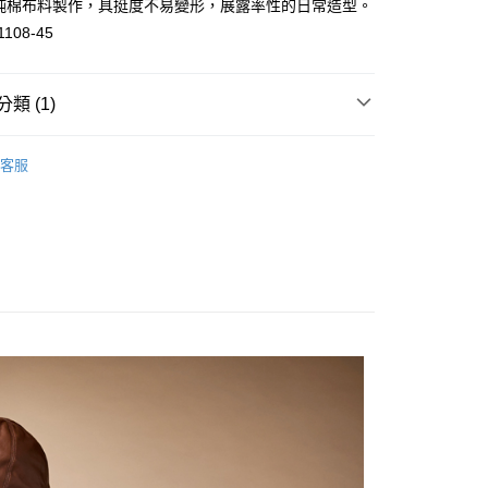
0%純棉布料製作，具挺度不易變形，展露率性的日常造型。
1108-45
分期
類 (1)
你分期使用說明】
由台灣大哥大提供，台灣大哥大用戶可立即使用無須另外申請。
搭
襯衫
式選擇「大哥付你分期」，訂單成立後會自動跳轉到大哥付的交易
客服
證手機門號後，選擇欲分期的期數、繳款截止日，確認付款後即
。
准額度、可分期數及費用金額請依後續交易確認頁面所載為準。
立30分鐘內，如未前往確認交易或遇審核未通過，訂單將自動取
付款
「轉專審核」未通過狀況，表示未達大哥付你分期系統評分，恕
0，滿NT$1,000(含以上)免運費
評估內容。
式說明】
家取貨
項不併入電信帳單，「大哥付你分期」於每月結算日後寄送繳費提
0，滿NT$1,000(含以上)免運費
訊連結打開帳單後，可選擇「超商條碼／台灣大直營門市／銀行轉
付／iPASS MONEY」等通路繳費。
付款
項】
0，滿NT$1,000(含以上)免運費
係由「台灣大哥大股份有限公司」（以下簡稱本公司）所提供，讓
易時，得透過本服務購買商品或服務，並由商店將買賣／分期付
1取貨
金債權讓與本公司後，依約使用本公司帳單繳交帳款。
0，滿NT$1,000(含以上)免運費
意付款使用「大哥付你分期」之契約關係目的，商店將以您的個人