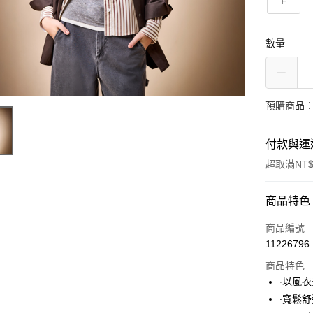
F
數量
預購商品：
付款與運
超取滿NT$
付款方式
商品特色
信用卡一
商品編號
11226796
超商取貨
商品特色
LINE Pay
∙以風
∙寬鬆
Apple Pay