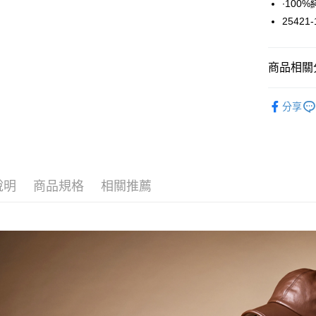
∙10
悠遊付
25421-
大哥付你
相關說明
商品相關分
【大哥付
ATM付款
1.本服務
上衣 / 內
2.付款方
分享
流程，驗
完成交易
運送方式
3.實際核
4.訂單成
全家取貨
消。如遇
每筆NT$6
無法說明
說明
商品規格
相關推薦
【繳款方
付款後全
1.分期款
醒簡訊。
每筆NT$6
2.透過簡
帳／街口支
7-11取貨
【注意事
每筆NT$6
1.本服務
用戶於交
付款後7-1
款買賣價
每筆NT$6
2.基於同